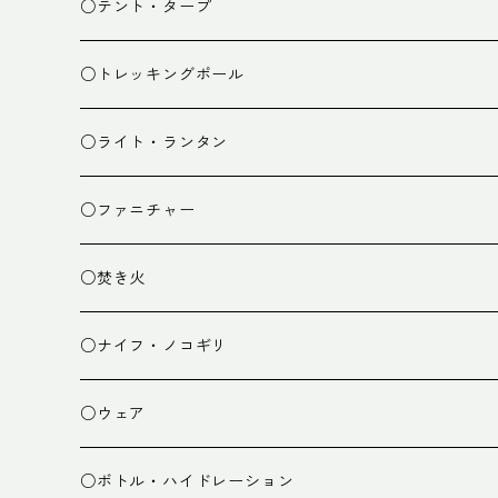
スタッフバッグ
クッカー
○テント・タープ
ザック小物
バーナー
テント
○トレッキングポール
カトラリー
タープ
○ライト・ランタン
クッキング小物
ペグ・ハンマー・小物
ライト
○ファニチャー
ランタン
テーブル
○焚き火
チェア
焚き火台
○ナイフ・ノコギリ
焚き火小物
○ウェア
ミドルレイヤー
○ボトル・ハイドレーション