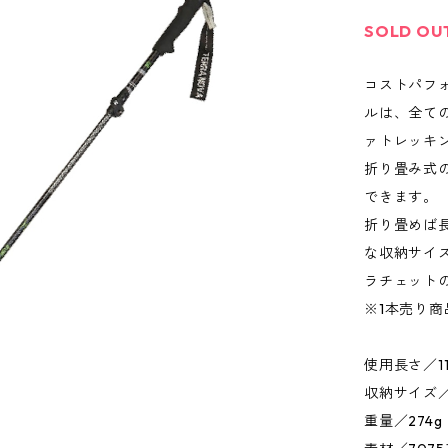
SOLD OU
コストパフ
ルは、全て
ァトレッキ
折り畳み式
できます。
折り畳めば
な収納サイ
ラチェット
※1本売り商
使用長さ／11
収納サイズ
重量／274