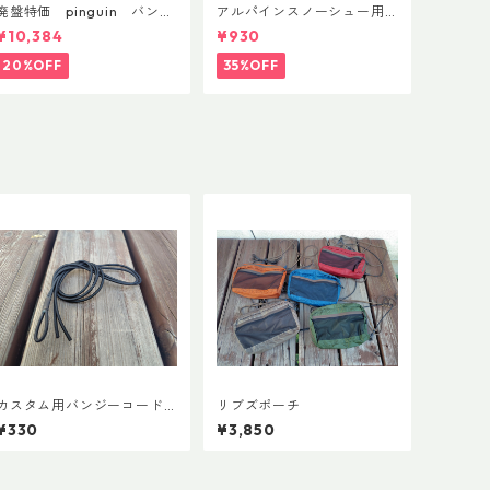
廃盤特価 pinguin バンブ
アルパインスノーシュー用
ーFLフォーム(ペア)
ストラップキャッチ(ペア)
¥10,384
¥930
20%OFF
35%OFF
カスタム用バンジーコード
リブズポーチ
交換ショックコード
¥330
¥3,850