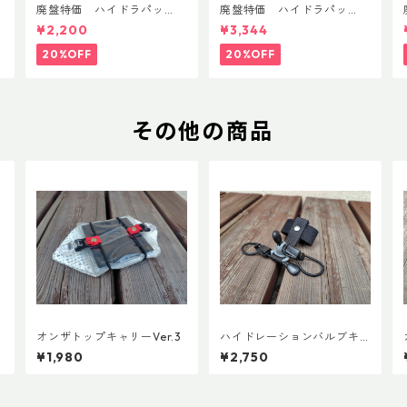
T
廃盤特価 ハイドラパッ
廃盤特価 ハイドラパッ
ク リーコン ツイスト＆シ
ク フラックス 750ml
¥2,200
¥3,344
ップ 500ml
20%OFF
20%OFF
その他の商品
オンザトップキャリーVer.3
ハイドレーションバルブキ
S
ャッチ+チューブマグネット
¥1,980
¥2,750
（全メーカー対応モデル）