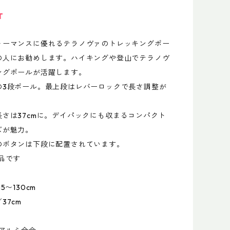
T
ォーマンスに優れるテラノヴァのトレッキングポー
の人にお勧めします。ハイキングや登山でテラノヴ
ングポールが活躍します。
の3段ポール。最上段はレバーロックで長さ調整が
長さは37cmに。デイパックにも収まるコンパクト
ズが魅力。
のボタンは下段に配置されています。
品です
5〜130cm
／37cm
g