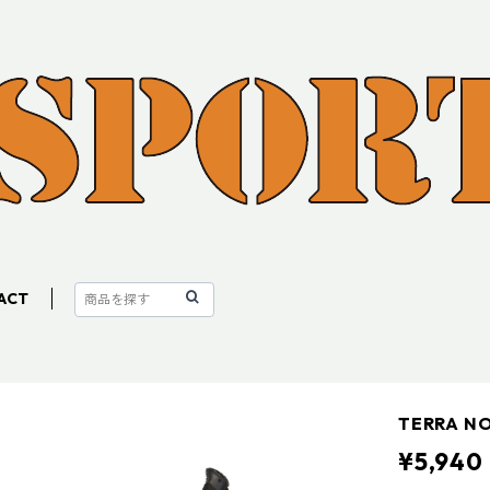
ACT
TERRA 
¥5,940