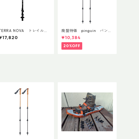
TERRA NOVA トレイルカ
廃盤特価 pinguin バンブ
ーボンADDカスタム Ver.2
ーFLフォーム(ペア)
¥17,820
¥10,384
(ペア)
20%OFF