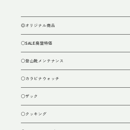
◎オリジナル商品
○SALE廃盤特価
○登山靴メンテナンス
○カラビナウォッチ
○ザック
ザック
○クッキング