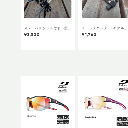
スノーバスケット付き下段
ストックホルダー+ギアルー
シャフト(ペア)
プ
¥3,300
¥1,760