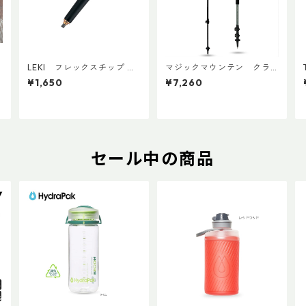
LEKI フレックスチップ Ｍ
マジックマウンテン クラ
（1個）
ンプペアー(ペア)
¥1,650
¥7,260
セール中の商品