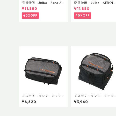
廃盤特価 Julbo Aero Asi
廃盤特価 Julbo AEROLI
anFit
E AsianFit
¥11,880
¥11,880
40%OFF
40%OFF
ミステリーランチ ミッシ
ミステリーランチ ミッシ
ョンパッキングキューブ M
ョンパッキングキューブ 
¥4,620
¥3,960
ブラック
ブラック