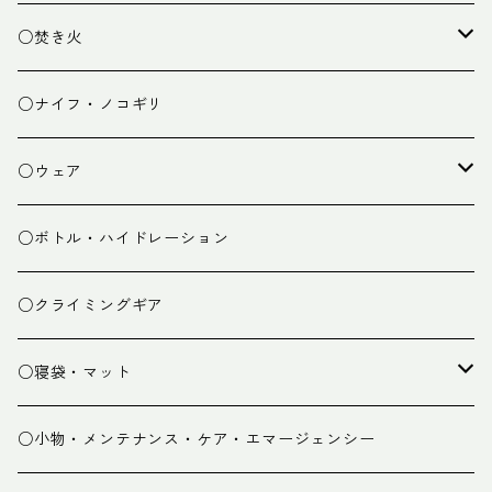
ランタン
テーブル
○焚き火
チェア
焚き火台
○ナイフ・ノコギリ
焚き火小物
○ウェア
ミドルレイヤー
○ボトル・ハイドレーション
ベースレイヤー
○クライミングギア
パンツ
○寝袋・マット
グローブ
寝袋
○小物・メンテナンス・ケア・エマージェンシー