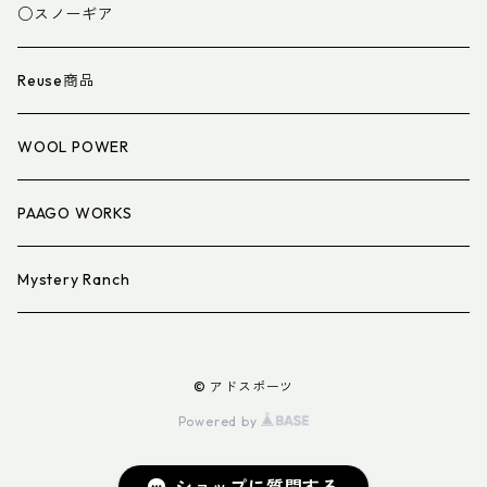
スパッツ・ゲイター
マット
○スノーギア
衣類小物
寝具小物
Reuse商品
アイウェア
WOOL POWER
PAAGO WORKS
Mystery Ranch
© アドスポーツ
Powered by