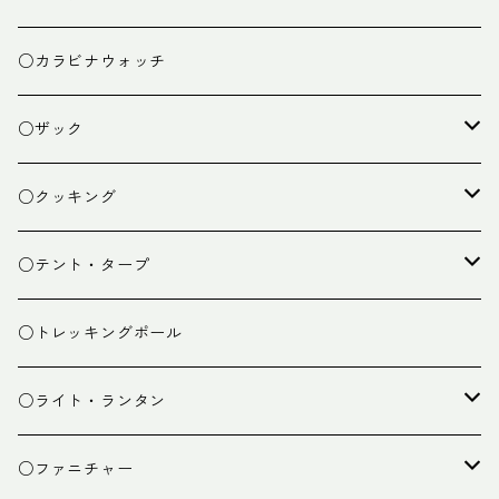
○カラビナウォッチ
○ザック
ザック
○クッキング
スタッフバッグ
クッカー
○テント・タープ
ザック小物
バーナー
テント
○トレッキングポール
カトラリー
タープ
○ライト・ランタン
クッキング小物
ペグ・ハンマー・小物
ライト
○ファニチャー