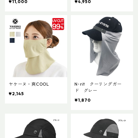
¥11,000
¥4,950
ヤケーヌ・爽COOL
N･rit クーリングガー
ド グレー
¥2,145
¥1,870