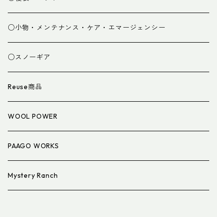
グローブ
寝袋
○小物・メンテナンス・ケア・エマージェンシー
スパッツ・ゲイター
マット
○スノーギア
衣類小物
寝具小物
Reuse商品
アイウェア
WOOL POWER
PAAGO WORKS
Mystery Ranch