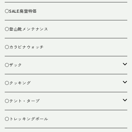
○SALE廃盤特価
○登山靴メンテナンス
○カラビナウォッチ
○ザック
ザック
○クッキング
スタッフバッグ
クッカー
○テント・タープ
ザック小物
バーナー
テント
○トレッキングポール