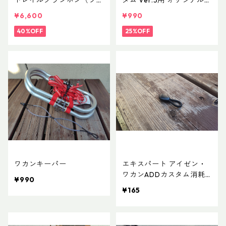
トレイルクランポン（ブラ
タム Ver.5用 オリジナルカ
ック）XS
スタムヒールパーツ
¥6,600
¥990
40%OFF
25%OFF
ワカンキーパー
エキスパート アイゼン・
ワカンADDカスタム消耗
¥990
パーツ ショックコード6
¥165
cm