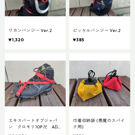
ワカンバンジー Ver.2
ピッケルバンジー Ver.2
¥1,320
¥385
エキスパートオブジャパ
巾着収納袋 (悪魔のスパイ
ン クロモリ10P卍 ADD
ク用)
カスタムVer.2