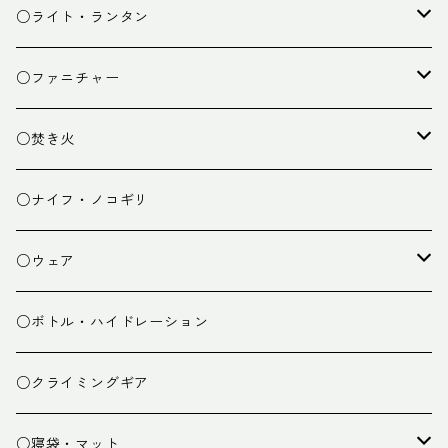
カトラリー
タープ
○ライト・ランタン
クッキング小物
ペグ・ハンマー・小物
ライト
○ファニチャー
ランタン
テーブル
○焚き火
チェア
焚き火台
○ナイフ・ノコギリ
焚き火小物
○ウェア
ミドルレイヤー
○ボトル・ハイドレーション
ベースレイヤー
○クライミングギア
パンツ
○寝袋・マット