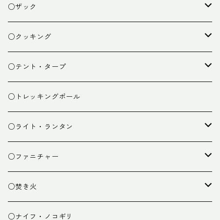
○ザック
ザック
○クッキング
スタッフバッグ
クッカー
○テント・タープ
ザック小物
バーナー
テント
○トレッキングポール
カトラリー
タープ
○ライト・ランタン
クッキング小物
ペグ・ハンマー・小物
ライト
○ファニチャー
ランタン
テーブル
○焚き火
チェア
焚き火台
○ナイフ・ノコギリ