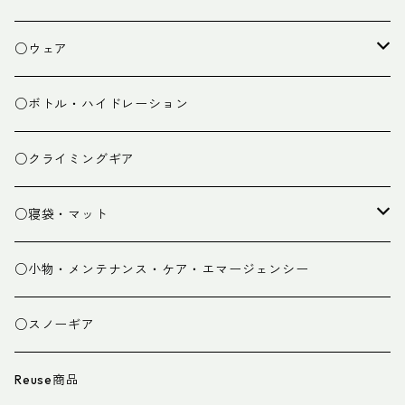
焚き火小物
○ウェア
ミドルレイヤー
○ボトル・ハイドレーション
ベースレイヤー
○クライミングギア
パンツ
○寝袋・マット
グローブ
寝袋
○小物・メンテナンス・ケア・エマージェンシー
スパッツ・ゲイター
マット
○スノーギア
衣類小物
寝具小物
Reuse商品