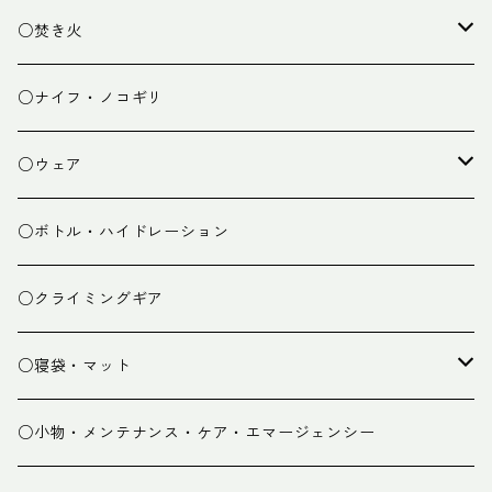
ランタン
テーブル
○焚き火
チェア
焚き火台
○ナイフ・ノコギリ
焚き火小物
○ウェア
ミドルレイヤー
○ボトル・ハイドレーション
ベースレイヤー
○クライミングギア
パンツ
○寝袋・マット
グローブ
寝袋
○小物・メンテナンス・ケア・エマージェンシー