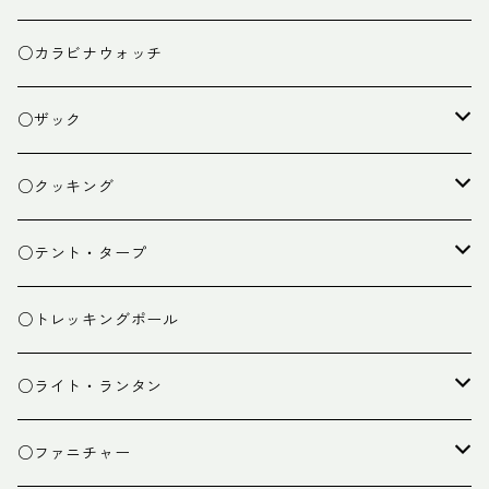
○カラビナウォッチ
○ザック
ザック
○クッキング
スタッフバッグ
クッカー
○テント・タープ
ザック小物
バーナー
テント
○トレッキングポール
カトラリー
タープ
○ライト・ランタン
クッキング小物
ペグ・ハンマー・小物
ライト
○ファニチャー