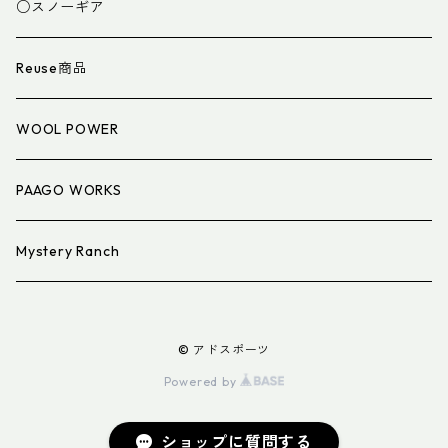
スパッツ・ゲイター
マット
○スノーギア
衣類小物
寝具小物
Reuse商品
アイウェア
WOOL POWER
PAAGO WORKS
Mystery Ranch
© アドスポーツ
Powered by
ショップに質問する