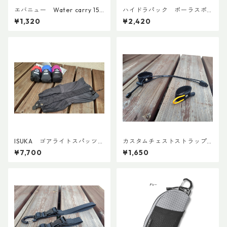
エバニュー Water carry 150
ハイドラパック ポーラスポ
0ml Grey
ーツ 600ml
¥1,320
¥2,420
ISUKA ゴアライトスパッツカ
カスタムチェストストラップ V
スタム BASE
er.2
¥7,700
¥1,650