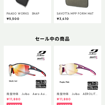
PAAGO WORKS SNAP
SAVOTTA MPP FORM MAT
¥5,500
¥3,410
セール中の商品
廃盤特価 Julbo Aero Asia
廃盤特価 Julbo AEROLITE
nFit
AsianFit
¥11,880
¥11,880