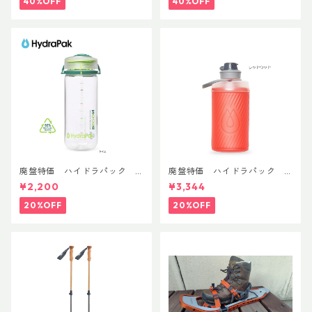
40%OFF
40%OFF
廃盤特価 ハイドラパック
廃盤特価 ハイドラパック
リーコン ツイスト＆シップ 50
フラックス 750ml
¥2,200
¥3,344
0ml
20%OFF
20%OFF