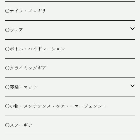
チェア
焚き火台
○ナイフ・ノコギリ
焚き火小物
○ウェア
ミドルレイヤー
○ボトル・ハイドレーション
ベースレイヤー
○クライミングギア
パンツ
○寝袋・マット
グローブ
寝袋
○小物・メンテナンス・ケア・エマージェンシー
スパッツ・ゲイター
マット
○スノーギア