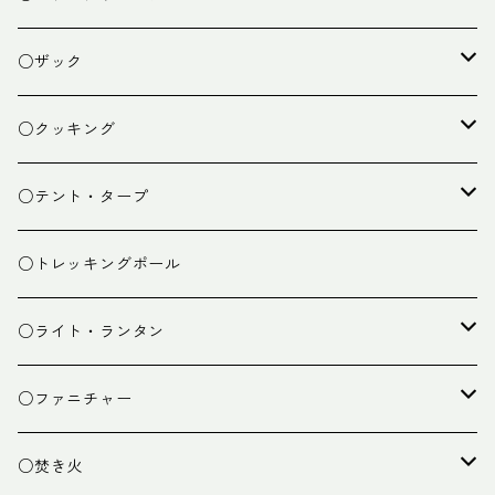
○ザック
ザック
○クッキング
スタッフバッグ
クッカー
○テント・タープ
ザック小物
バーナー
テント
○トレッキングポール
カトラリー
タープ
○ライト・ランタン
クッキング小物
ペグ・ハンマー・小物
ライト
○ファニチャー
ランタン
テーブル
○焚き火