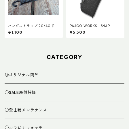
ハングストラップ 20/40 (1
PAAGO WORKS SNAP
本)
¥1,100
¥5,500
CATEGORY
◎オリジナル商品
○SALE廃盤特価
○登山靴メンテナンス
○カラビナウォッチ