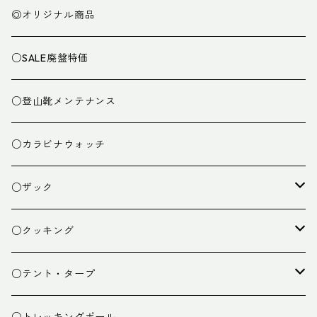
◎オリジナル商品
○SALE廃盤特価
○登山靴メンテナンス
○カラビナウォッチ
○ザック
ザック
○クッキング
スタッフバッグ
クッカー
○テント・タープ
ザック小物
バーナー
テント