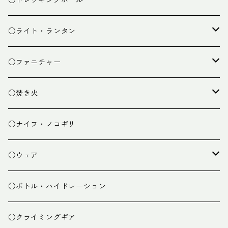
○トレッキングポール
カトラリー
タープ
○ライト・ランタン
クッキング小物
ペグ・ハンマー・小物
ライト
○ファニチャー
ランタン
テーブル
○焚き火
チェア
焚き火台
○ナイフ・ノコギリ
焚き火小物
○ウェア
ミドルレイヤー
○ボトル・ハイドレーション
ベースレイヤー
○クライミングギア