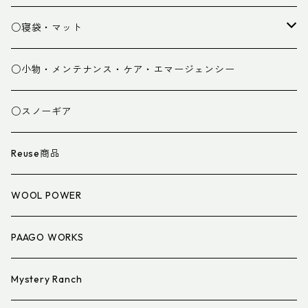
パンツ
○寝袋・マット
グローブ
寝袋
○小物・メンテナンス・ケア・エマージェンシー
スパッツ・ゲイター
マット
○スノーギア
衣類小物
寝具小物
Reuse商品
アイウェア
WOOL POWER
PAAGO WORKS
Mystery Ranch