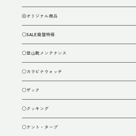
◎オリジナル商品
○SALE廃盤特価
○登山靴メンテナンス
○カラビナウォッチ
○ザック
ザック
○クッキング
スタッフバッグ
クッカー
○テント・タープ