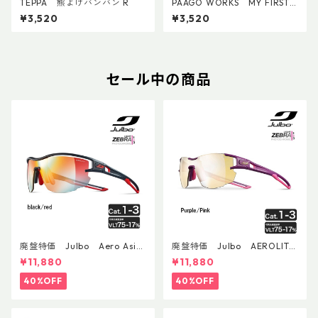
TEPPA 熊よけバンバン R
PAAGO WORKS MY FIRST
AID S
¥3,520
¥3,520
セール中の商品
廃盤特価 Julbo Aero Asia
廃盤特価 Julbo AEROLITE
nFit
AsianFit
¥11,880
¥11,880
40%OFF
40%OFF