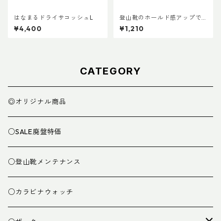
はなまるドライサコッシュL
登山靴のホールド感アップで
快適登山 アンクルフィット Ve
¥4,400
¥1,210
r.3 (ペア)
CATEGORY
◎オリジナル商品
○SALE廃盤特価
○登山靴メンテナンス
○カラビナウォッチ