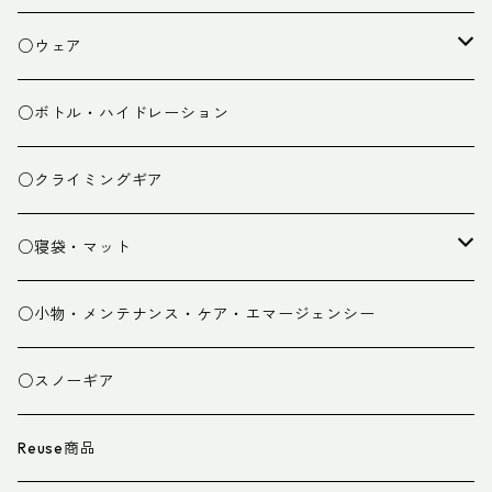
焚き火小物
○ウェア
ミドルレイヤー
○ボトル・ハイドレーション
ベースレイヤー
○クライミングギア
パンツ
○寝袋・マット
グローブ
寝袋
○小物・メンテナンス・ケア・エマージェンシー
スパッツ・ゲイター
マット
○スノーギア
衣類小物
寝具小物
Reuse商品