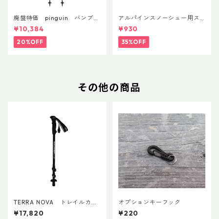
廃盤特価 pinguin バンブー
アルパインスノーシュー用ス
FLフォーム(ペア)
トラップキャッチ(ペア)
¥10,384
¥930
20%OFF
35%OFF
その他の商品
TERRA NOVA トレイルカー
オプションキーフック
ボンADDカスタム Ver.2 (ペ
¥17,820
¥220
ア)