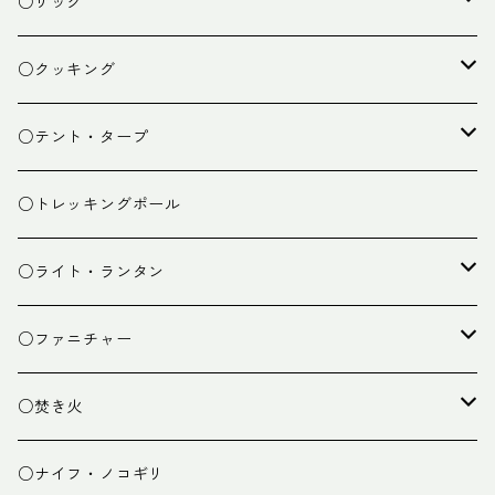
○ザック
ザック
○クッキング
スタッフバッグ
クッカー
○テント・タープ
ザック小物
バーナー
テント
○トレッキングポール
カトラリー
タープ
○ライト・ランタン
クッキング小物
ペグ・ハンマー・小物
ライト
○ファニチャー
ランタン
テーブル
○焚き火
チェア
焚き火台
○ナイフ・ノコギリ