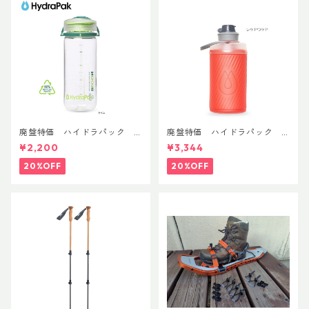
廃盤特価 ハイドラパック
廃盤特価 ハイドラパック
リーコン ツイスト＆シップ 50
フラックス 750ml
¥2,200
¥3,344
0ml
20%OFF
20%OFF