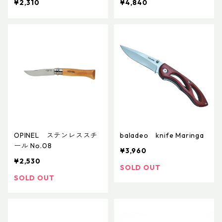
¥2,310
¥4,840
OPINEL ステンレススチ
baladeo knife Maringa
ール No.08
¥3,960
¥2,530
SOLD OUT
SOLD OUT