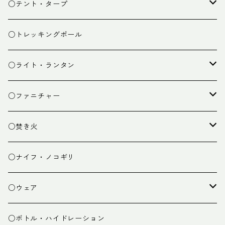
スタッフバッグ
クッカー
○テント・タープ
ザック小物
バーナー
テント
○トレッキングポール
カトラリー
タープ
○ライト・ランタン
クッキング小物
ペグ・ハンマー・小物
ライト
○ファニチャー
ランタン
テーブル
○焚き火
チェア
焚き火台
○ナイフ・ノコギリ
焚き火小物
○ウェア
ミドルレイヤー
○ボトル・ハイドレーション