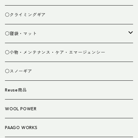
ベースレイヤー
○クライミングギア
パンツ
○寝袋・マット
グローブ
寝袋
○小物・メンテナンス・ケア・エマージェンシー
スパッツ・ゲイター
マット
○スノーギア
衣類小物
寝具小物
Reuse商品
アイウェア
WOOL POWER
PAAGO WORKS