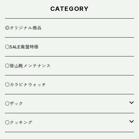
CATEGORY
◎オリジナル商品
○SALE廃盤特価
○登山靴メンテナンス
○カラビナウォッチ
○ザック
ザック
○クッキング