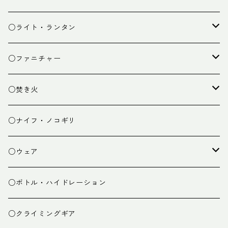
カトラリー
タープ
○ライト・ランタン
クッキング小物
ペグ・ハンマー・小物
ライト
○ファニチャー
ランタン
テーブル
○焚き火
チェア
焚き火台
○ナイフ・ノコギリ
焚き火小物
○ウェア
ミドルレイヤー
○ボトル・ハイドレーション
ベースレイヤー
○クライミングギア