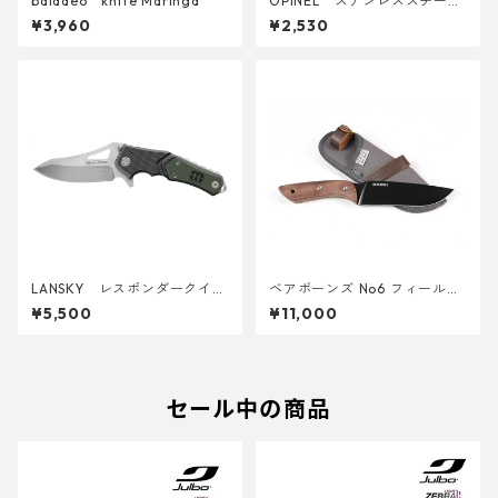
baladeo knife Maringa
OPINEL ステンレススチール
No.08
¥3,960
¥2,530
LANSKY レスポンダークイッ
ベアボーンズ No6 フィールド
クアクションナイフ
ナイフ2.0
¥5,500
¥11,000
セール中の商品