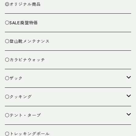
◎オリジナル商品
○SALE廃盤特価
○登山靴メンテナンス
○カラビナウォッチ
○ザック
ザック
○クッキング
スタッフバッグ
クッカー
○テント・タープ
ザック小物
バーナー
テント
○トレッキングポール