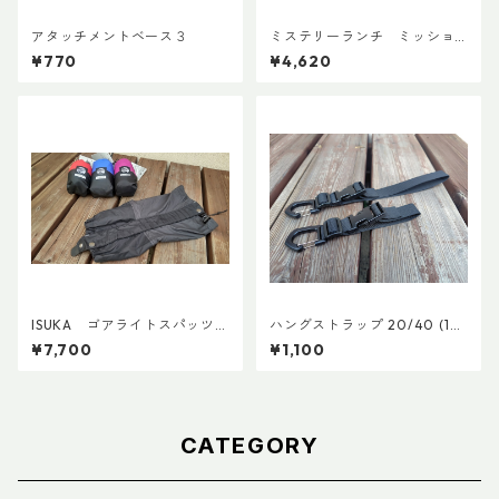
アタッチメントベース３
ミステリーランチ ミッショ
ンパッキングキューブ M ブ
¥770
¥4,620
ラック
ISUKA ゴアライトスパッツカ
ハングストラップ 20/40 (1
スタム BASE
本)
¥7,700
¥1,100
CATEGORY