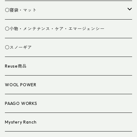
パンツ
○寝袋・マット
グローブ
寝袋
○小物・メンテナンス・ケア・エマージェンシー
スパッツ・ゲイター
マット
○スノーギア
衣類小物
寝具小物
Reuse商品
アイウェア
WOOL POWER
PAAGO WORKS
Mystery Ranch