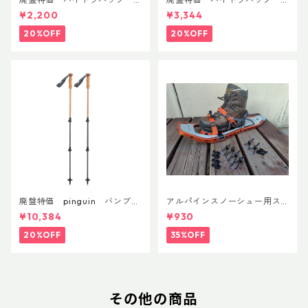
リーコン ツイスト＆シップ 50
フラックス 750ml
¥2,200
¥3,344
0ml
20%OFF
20%OFF
廃盤特価 pinguin バンブー
アルパインスノーシュー用ス
FLフォーム(ペア)
トラップキャッチ(ペア)
¥10,384
¥930
20%OFF
35%OFF
その他の商品