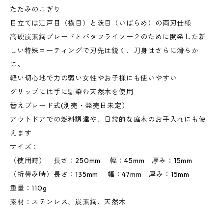
たたみのこぎり
目立ては江戸目（横目）と茨目（いばらめ）の両刃仕様
高硬炭素鋼ブレードとバタフライソー２のために開発した新
しい特殊コーティングで刃先は鋭く、刀身はさらに滑らか
に。
軽い切心地で力の弱い女性やお子様にも使いやすい
グリップには手に馴染む天然木を使用
替えブレード式(別売・発売日未定）
アウトドアでの燃料調達や、日常的な庭木のお手入れにも使
えます
サイズ：
（使用時） 長さ：250mm 幅：45mm 厚み：15mm
（折畳み時）長さ：135mm 幅：47mm 厚み：15mm
重量：110g
素材：ステンレス、炭素鋼、天然木