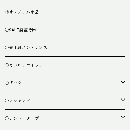
◎オリジナル商品
○SALE廃盤特価
○登山靴メンテナンス
○カラビナウォッチ
○ザック
ザック
○クッキング
スタッフバッグ
クッカー
○テント・タープ