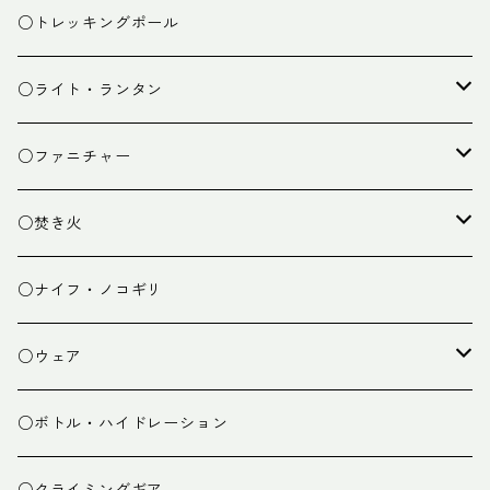
ザック小物
バーナー
テント
○トレッキングポール
カトラリー
タープ
○ライト・ランタン
クッキング小物
ペグ・ハンマー・小物
ライト
○ファニチャー
ランタン
テーブル
○焚き火
チェア
焚き火台
○ナイフ・ノコギリ
焚き火小物
○ウェア
ミドルレイヤー
○ボトル・ハイドレーション
ベースレイヤー