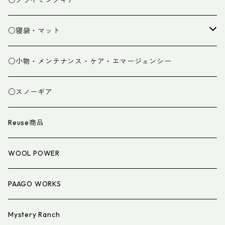
○クライミングギア
パンツ
○寝袋・マット
グローブ
寝袋
○小物・メンテナンス・ケア・エマージェンシー
スパッツ・ゲイター
マット
○スノーギア
衣類小物
寝具小物
Reuse商品
アイウェア
WOOL POWER
PAAGO WORKS
Mystery Ranch