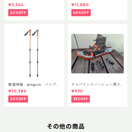
フラックス 750ml
nFit
¥3,344
¥11,880
20%OFF
40%OFF
廃盤特価 pinguin バンブー
アルパインスノーシュー用ス
FLフォーム(ペア)
トラップキャッチ(ペア)
¥10,384
¥930
20%OFF
35%OFF
その他の商品