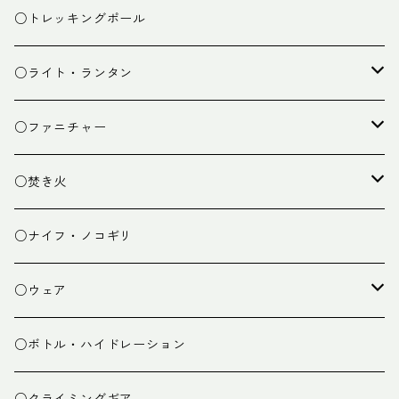
ザック小物
バーナー
テント
○トレッキングポール
カトラリー
タープ
○ライト・ランタン
クッキング小物
ペグ・ハンマー・小物
ライト
○ファニチャー
ランタン
テーブル
○焚き火
チェア
焚き火台
○ナイフ・ノコギリ
焚き火小物
○ウェア
ミドルレイヤー
○ボトル・ハイドレーション
ベースレイヤー