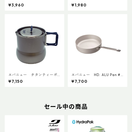
A625
¥3,960
¥1,980
エバニュー チタンティーポ
エバニュー HD. ALU Pan #1
ット500 ECA545
8 EBY634
¥7,150
¥7,700
セール中の商品