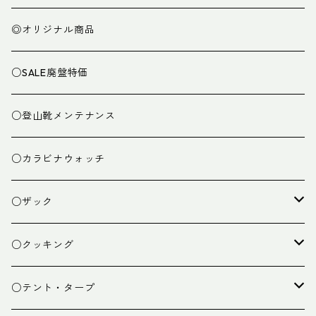
◎オリジナル商品
○SALE廃盤特価
○登山靴メンテナンス
○カラビナウォッチ
○ザック
ザック
○クッキング
スタッフバッグ
クッカー
○テント・タープ