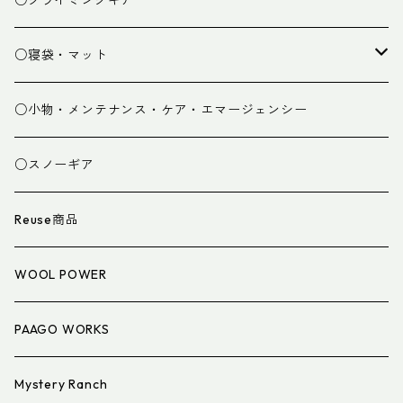
○クライミングギア
パンツ
○寝袋・マット
グローブ
寝袋
○小物・メンテナンス・ケア・エマージェンシー
スパッツ・ゲイター
マット
○スノーギア
衣類小物
寝具小物
Reuse商品
アイウェア
WOOL POWER
PAAGO WORKS
Mystery Ranch