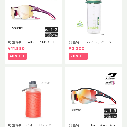
廃盤特価 Julbo AEROLITE
廃盤特価 ハイドラパック
AsianFit
リーコン ツイスト＆シップ 50
¥11,880
¥2,200
0ml
40%OFF
20%OFF
廃盤特価 ハイドラパック
廃盤特価 Julbo Aero Asia