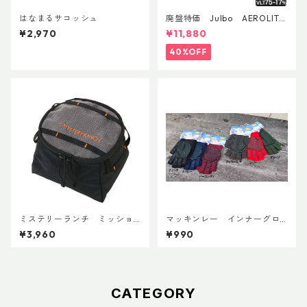
はなまるサコッシュ
廃盤特価 Julbo AEROLITE
AsianFit
¥2,970
¥11,880
40%OFF
ミステリーランチ ミッショ
マッキンレー インナーグロ
ンパッキングキューブ S ブラ
ーブ ノンスリップショート
¥3,960
¥990
ック
CATEGORY