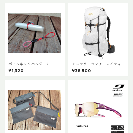
ボトルネックホルダー2
ミステリーランチ レイディ
ックス47
¥1,320
¥38,500