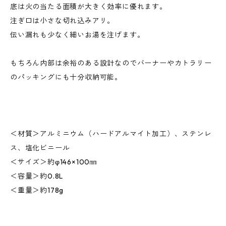
底は火の当たる面積が大きく効率に優れます。
注ぎ口は小さな切れ込みアリ。
伝い漏れも少なく細いお湯を注げます。
もちろん内部は余裕のある設計なのでバーナーやカトラリー
のパッキングにも十分収納可能。
＜材質＞アルミニウム（ハードアルマイト加工）、ステンレ
ス、塩化ビニール
＜サイズ＞約φ146×100㎜
＜容量＞約0.8L
＜重量＞約178g