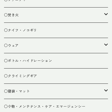
ランタン
テーブル
○焚き火
チェア
焚き火台
○ナイフ・ノコギリ
焚き火小物
○ウェア
ミドルレイヤー
○ボトル・ハイドレーション
ベースレイヤー
○クライミングギア
パンツ
○寝袋・マット
グローブ
寝袋
○小物・メンテナンス・ケア・エマージェンシー