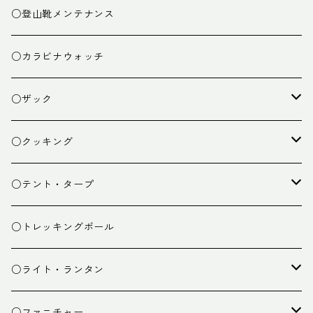
○登山靴メンテナンス
○カラビナウォッチ
○ザック
ザック
○クッキング
スタッフバッグ
クッカー
○テント・タープ
ザック小物
バーナー
テント
○トレッキングポール
カトラリー
タープ
○ライト・ランタン
クッキング小物
ペグ・ハンマー・小物
ライト
○ファニチャー