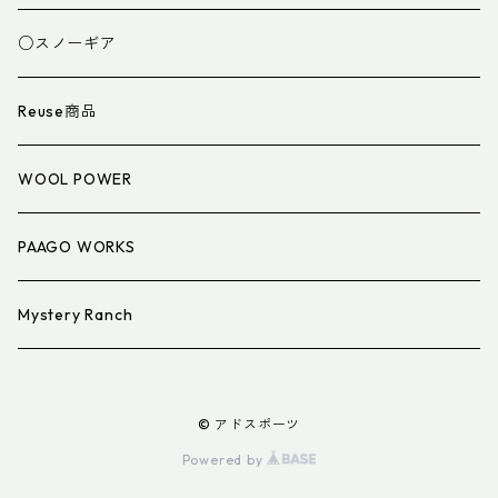
スパッツ・ゲイター
マット
○スノーギア
衣類小物
寝具小物
Reuse商品
アイウェア
WOOL POWER
PAAGO WORKS
Mystery Ranch
© アドスポーツ
Powered by