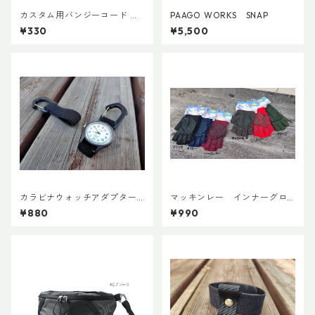
カスタム用バンジーコード 交
PAAGO WORKS SNAP
換ショックコード
¥330
¥5,500
カラビナウォッチアダプターLi
マッキンレー インナーグロ
te
ーブ ノンスリップショート
¥880
¥990