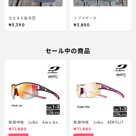
はなまる座布団
リブズポーチ
¥5,390
¥3,850
セール中の商品
廃盤特価 Julbo Aero Asia
廃盤特価 Julbo AEROLITE
nFit
AsianFit
¥11,880
¥11,880