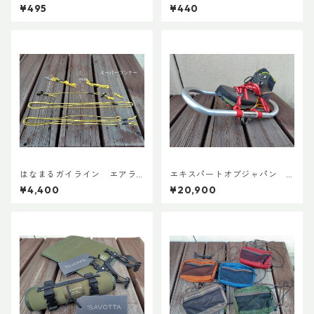
¥495
¥440
はなまるガイライン エアラ
エキスパートオブジャパン
イズ張り綱セット
スノーシューズL ADDカスタ
¥4,400
¥20,900
ムVer.5