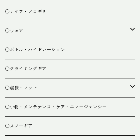
チェア
焚き火台
○ナイフ・ノコギリ
焚き火小物
○ウェア
ミドルレイヤー
○ボトル・ハイドレーション
ベースレイヤー
○クライミングギア
パンツ
○寝袋・マット
グローブ
寝袋
○小物・メンテナンス・ケア・エマージェンシー
スパッツ・ゲイター
マット
○スノーギア