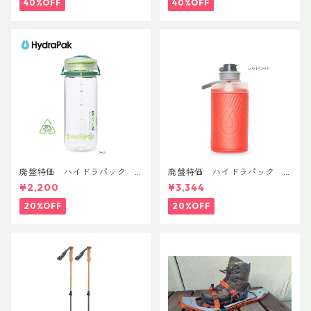
40%OFF
40%OFF
廃盤特価 ハイドラパック
廃盤特価 ハイドラパック
リーコン ツイスト＆シップ 50
フラックス 750ml
¥2,200
¥3,344
0ml
20%OFF
20%OFF