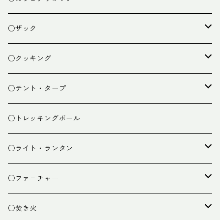
○ザック
ザック
○クッキング
スタッフバッグ
クッカー
○テント・タープ
ザック小物
バーナー
テント
○トレッキングポール
カトラリー
タープ
○ライト・ランタン
クッキング小物
ペグ・ハンマー・小物
ライト
○ファニチャー
ランタン
テーブル
○焚き火