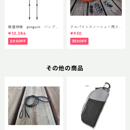
廃盤特価 pinguin バンブー
アルパインスノーシュー用ス
FLフォーム(ペア)
トラップキャッチ(ペア)
¥10,384
¥930
20%OFF
35%OFF
その他の商品