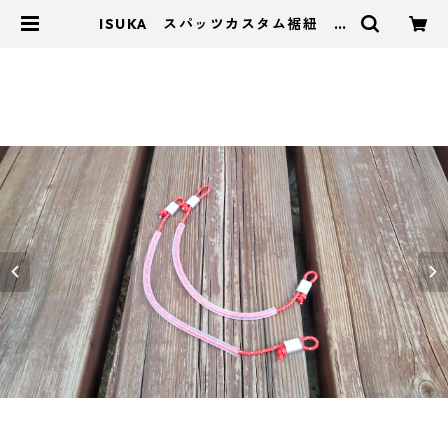
ISUKA スパッツカスタム裾紐 固
定式 | アドスポーツ