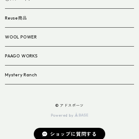
衣類小物
寝具小物
Reuse商品
アイウェア
WOOL POWER
PAAGO WORKS
Mystery Ranch
© アドスポーツ
Powered by
ショップに質問する