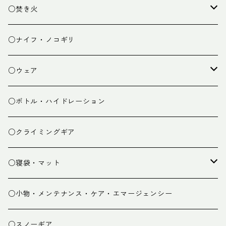
ランタン
テーブル
○焚き火
チェア
焚き火台
○ナイフ・ノコギリ
焚き火小物
○ウェア
ミドルレイヤー
○ボトル・ハイドレーション
ベースレイヤー
○クライミングギア
パンツ
○寝袋・マット
グローブ
寝袋
○小物・メンテナンス・ケア・エマージェンシー
スパッツ・ゲイター
マット
○スノーギア