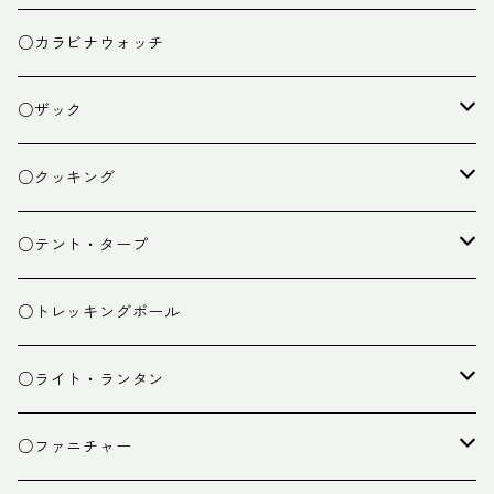
○カラビナウォッチ
○ザック
ザック
○クッキング
スタッフバッグ
クッカー
○テント・タープ
ザック小物
バーナー
テント
○トレッキングポール
カトラリー
タープ
○ライト・ランタン
クッキング小物
ペグ・ハンマー・小物
ライト
○ファニチャー