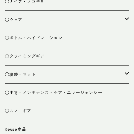
チェア
焚き火台
○ナイフ・ノコギリ
焚き火小物
○ウェア
ミドルレイヤー
○ボトル・ハイドレーション
ベースレイヤー
○クライミングギア
パンツ
○寝袋・マット
グローブ
寝袋
○小物・メンテナンス・ケア・エマージェンシー
スパッツ・ゲイター
マット
○スノーギア
衣類小物
寝具小物
Reuse商品