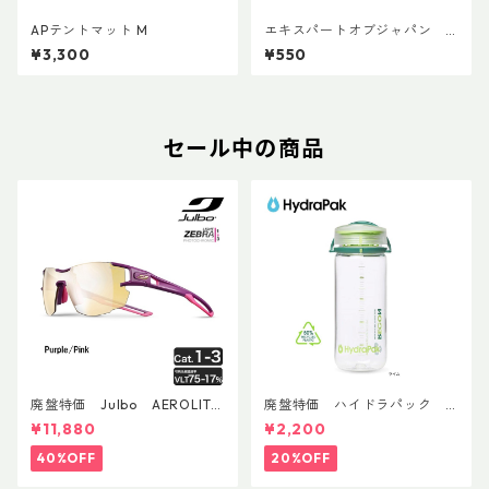
APテントマット M
エキスパートオブジャパン
クロモリピンペグM
¥3,300
¥550
セール中の商品
廃盤特価 Julbo AEROLITE
廃盤特価 ハイドラパック
AsianFit
リーコン ツイスト＆シップ 50
¥11,880
¥2,200
0ml
40%OFF
20%OFF