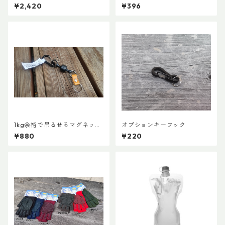
ーツ 600ml
MD 両引き 20mm (２個)
¥2,420
¥396
1kg余裕で吊るせるマグネット
オプションキーフック
キーホルダー
¥880
¥220