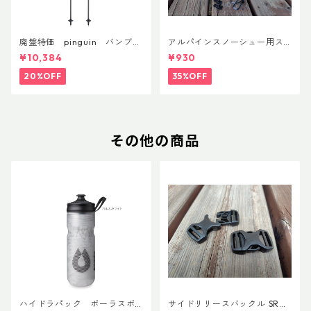
廃盤特価 pinguin バンブー
アルパインスノーシュー用ス
FLフォーム(ペア)
トラップキャッチ(ペア)
¥10,384
¥930
20%OFF
35%OFF
その他の商品
ハイドラパック ポーラスポ
サイドリリースバックル SRG