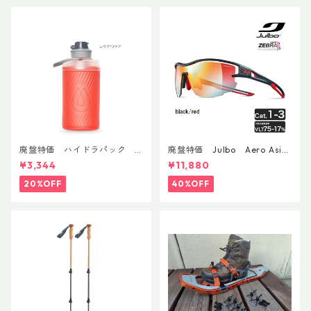
廃盤特価 ハイドラパック
廃盤特価 Julbo Aero Asia
フラックス 750ml
nFit
¥3,344
¥11,880
20%OFF
40%OFF