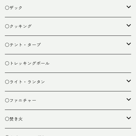
○ザック
ザック
○クッキング
スタッフバッグ
クッカー
○テント・タープ
ザック小物
バーナー
テント
○トレッキングポール
カトラリー
タープ
○ライト・ランタン
クッキング小物
ペグ・ハンマー・小物
ライト
○ファニチャー
ランタン
テーブル
○焚き火