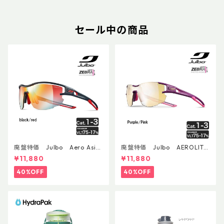
セール中の商品
廃盤特価 Julbo Aero Asia
廃盤特価 Julbo AEROLITE
nFit
AsianFit
¥11,880
¥11,880
40%OFF
40%OFF