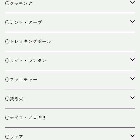
ザック
○クッキング
スタッフバッグ
クッカー
○テント・タープ
ザック小物
バーナー
テント
○トレッキングポール
カトラリー
タープ
○ライト・ランタン
クッキング小物
ペグ・ハンマー・小物
ライト
○ファニチャー
ランタン
テーブル
○焚き火
チェア
焚き火台
○ナイフ・ノコギリ
焚き火小物
○ウェア