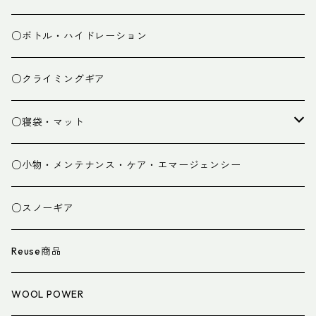
ミドルレイヤー
○ボトル・ハイドレーション
ベースレイヤー
○クライミングギア
パンツ
○寝袋・マット
グローブ
寝袋
○小物・メンテナンス・ケア・エマージェンシー
スパッツ・ゲイター
マット
○スノーギア
衣類小物
寝具小物
Reuse商品
アイウェア
WOOL POWER