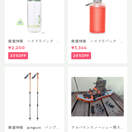
廃盤特価 ハイドラパック
廃盤特価 ハイドラパック
リーコン ツイスト＆シップ 50
フラックス 750ml
¥2,200
¥3,344
0ml
20%OFF
20%OFF
廃盤特価 pinguin バンブー
アルパインスノーシュー用ス
FLフォーム(ペア)
トラップキャッチ(ペア)