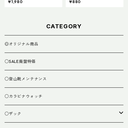
¥1,980
¥880
CATEGORY
◎オリジナル商品
○SALE廃盤特価
○登山靴メンテナンス
○カラビナウォッチ
○ザック