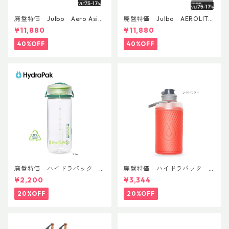
廃盤特価 Julbo Aero Asia
廃盤特価 Julbo AEROLITE
nFit
AsianFit
¥11,880
¥11,880
40%OFF
40%OFF
廃盤特価 ハイドラパック
廃盤特価 ハイドラパック
リーコン ツイスト＆シップ 50
フラックス 750ml
¥2,200
¥3,344
0ml
20%OFF
20%OFF