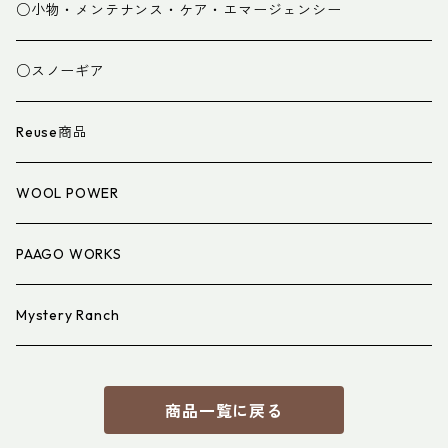
グローブ
寝袋
○小物・メンテナンス・ケア・エマージェンシー
スパッツ・ゲイター
マット
○スノーギア
衣類小物
寝具小物
Reuse商品
アイウェア
WOOL POWER
PAAGO WORKS
Mystery Ranch
商品一覧に戻る