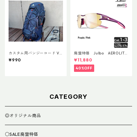
カスタム用バンジーコード Ve
廃盤特価 Julbo AEROLITE
r.3
AsianFit
¥990
¥11,880
40%OFF
CATEGORY
◎オリジナル商品
○SALE廃盤特価