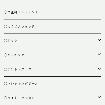
○登山靴メンテナンス
○カラビナウォッチ
○ザック
ザック
○クッキング
スタッフバッグ
クッカー
○テント・タープ
ザック小物
バーナー
テント
○トレッキングポール
カトラリー
タープ
○ライト・ランタン