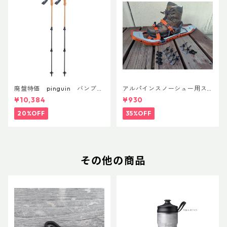
廃盤特価 pinguin バンブー
アルパインスノーシュー用ス
FLフォーム(ペア)
トラップキャッチ(ペア)
¥10,384
¥930
20%OFF
35%OFF
その他の商品