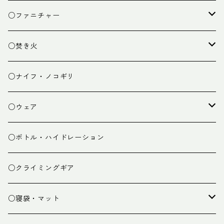
クッキング小物
ペグ・ハンマー・小物
ライト
○ファニチャー
ランタン
テーブル
○焚き火
チェア
焚き火台
○ナイフ・ノコギリ
焚き火小物
○ウェア
ミドルレイヤー
○ボトル・ハイドレーション
ベースレイヤー
○クライミングギア
パンツ
○寝袋・マット