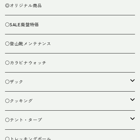
◎オリジナル商品
○SALE廃盤特価
○登山靴メンテナンス
○カラビナウォッチ
○ザック
ザック
○クッキング
スタッフバッグ
クッカー
○テント・タープ
ザック小物
バーナー
テント
○トレッキングポール