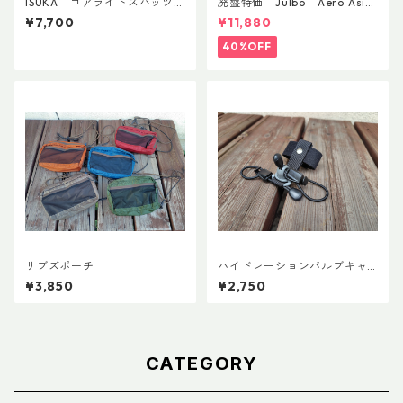
ISUKA ゴアライトスパッツカ
廃盤特価 Julbo Aero Asia
スタム BASE
nFit
¥7,700
¥11,880
40%OFF
リブズポーチ
ハイドレーションバルブキャ
ッチ+チューブマグネット（全
¥3,850
¥2,750
メーカー対応モデル）
CATEGORY