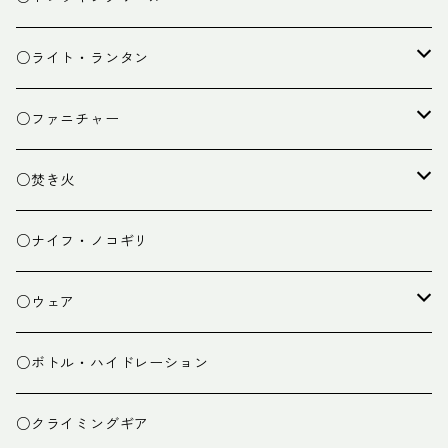
カトラリー
タープ
○ライト・ランタン
クッキング小物
ペグ・ハンマー・小物
ライト
○ファニチャー
ランタン
テーブル
○焚き火
チェア
焚き火台
○ナイフ・ノコギリ
焚き火小物
○ウェア
ミドルレイヤー
○ボトル・ハイドレーション
ベースレイヤー
○クライミングギア