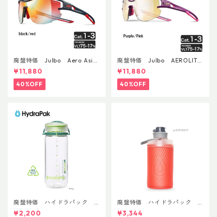
廃盤特価 Julbo Aero Asia
廃盤特価 Julbo AEROLITE
nFit
AsianFit
¥11,880
¥11,880
40%OFF
40%OFF
廃盤特価 ハイドラパック
廃盤特価 ハイドラパック
リーコン ツイスト＆シップ 50
フラックス 750ml
¥2,200
¥3,344
0ml