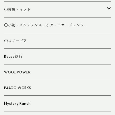
パンツ
○寝袋・マット
グローブ
寝袋
○小物・メンテナンス・ケア・エマージェンシー
スパッツ・ゲイター
マット
○スノーギア
衣類小物
寝具小物
Reuse商品
アイウェア
WOOL POWER
PAAGO WORKS
Mystery Ranch