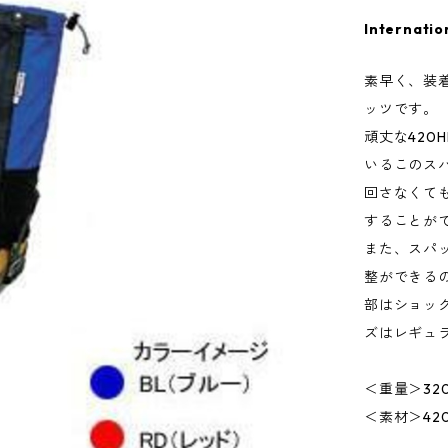
Internatio
素早く、装
ッツです。
頑丈な420
いるこのス
回さなくて
することが
また、スパ
整ができる
部はショッ
ズはレギュラ
＜重量＞320
＜素材＞42