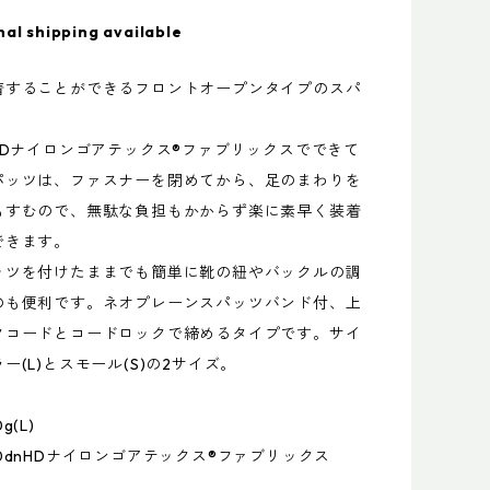
nal shipping available
着することができるフロントオープンタイプのスパ
HDナイロンゴアテックス®ファブリックスでできて
パッツは、ファスナーを閉めてから、足のまわりを
もすむので、無駄な負担もかからず楽に素早く装着
できます。
ッツを付けたままでも簡単に靴の紐やバックルの調
のも便利です。ネオプレーンスパッツバンド付、上
クコードとコードロックで締めるタイプです。サイ
ー(L)とスモール(S)の2サイズ。
g(L)
0dnHDナイロンゴアテックス®ファブリックス