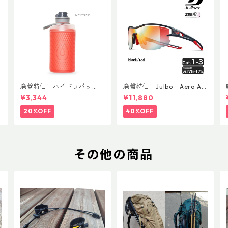
廃盤特価 ハイドラパッ
廃盤特価 Julbo Aero Asi
ク フラックス 750ml
anFit
¥3,344
¥11,880
20%OFF
40%OFF
その他の商品