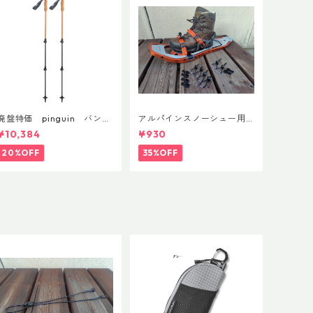
廃盤特価 pinguin バンブ
アルパインスノーシュー用
ーFLフォーム(ペア)
ストラップキャッチ(ペア)
¥10,384
¥930
20%OFF
35%OFF