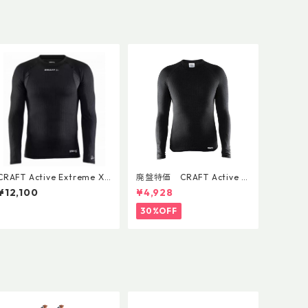
CRAFT Active Extreme X
廃盤特価 CRAFT Active E
長袖クルーネック 1909679
xtreme 長袖クルーネック J
¥12,100
¥4,928
APAN LIMITED 1904358
30%OFF