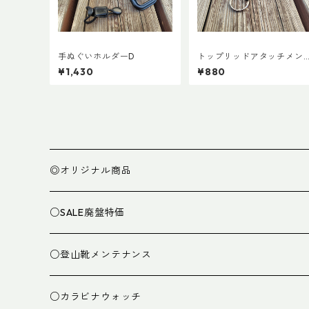
手ぬぐいホルダーD
トップリッドアタッチメン
ト (ペア)
¥1,430
¥880
◎オリジナル商品
○SALE廃盤特価
○登山靴メンテナンス
○カラビナウォッチ