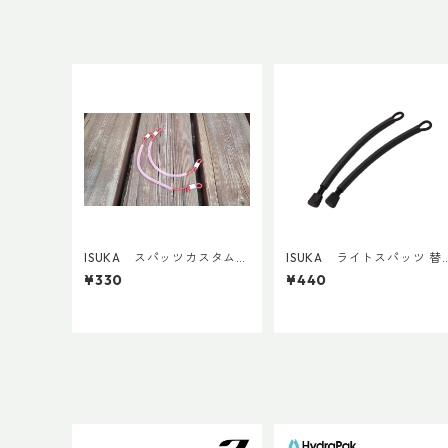
ISUKA スパッツカスタム裾
ISUKA ライトスパッツ 替
紐 固定式
えゴム レギュラ－
¥330
¥440