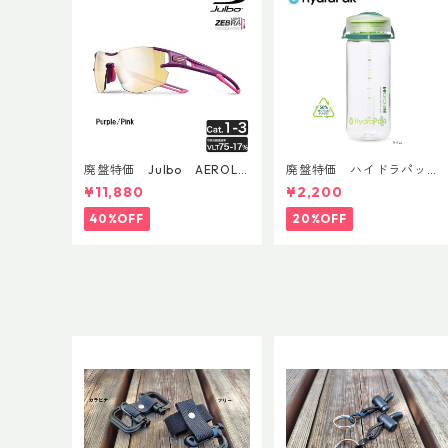
廃盤特価 Julbo AEROLIT
廃盤特価 ハイドラパッ
E AsianFit
ク リーコン ツイスト＆シ
¥11,880
¥2,200
ップ 500ml
40%OFF
20%OFF