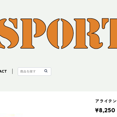
ACT
アライテ
¥8,250