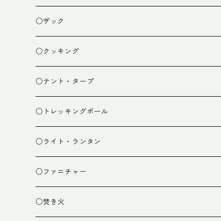
○ザック
ザック
○クッキング
スタッフバッグ
クッカー
○テント・タープ
ザック小物
バーナー
テント
○トレッキングポール
カトラリー
タープ
○ライト・ランタン
クッキング小物
ペグ・ハンマー・小物
ライト
○ファニチャー
ランタン
テーブル
○焚き火