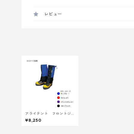
レビュー
アライテント フロントジ
ップゲーター
¥8,250