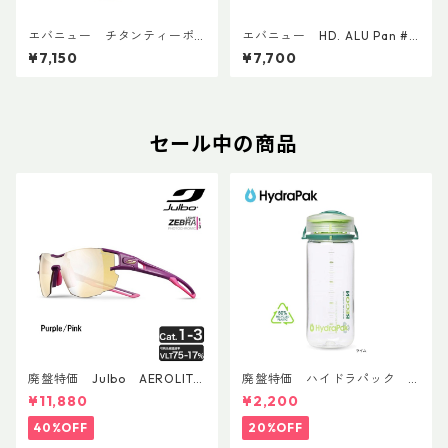
エバニュー チタンティーポ
エバニュー HD. ALU Pan #1
ット500 ECA545
8 EBY634
¥7,150
¥7,700
セール中の商品
廃盤特価 Julbo AEROLITE
廃盤特価 ハイドラパック
AsianFit
リーコン ツイスト＆シップ 50
¥11,880
¥2,200
0ml
40%OFF
20%OFF