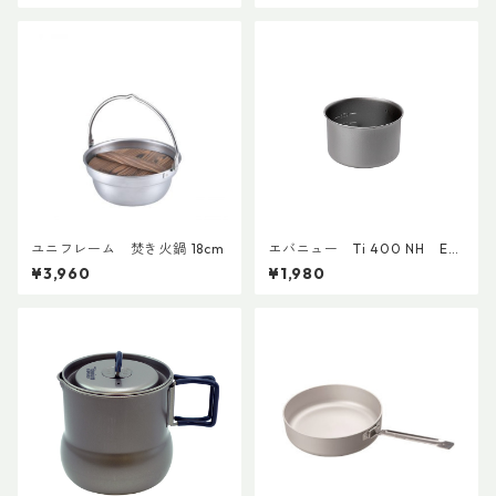
ユニフレーム 焚き火鍋 18cm
エバニュー Ti 400 NH EC
A625
¥3,960
¥1,980