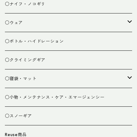
チェア
焚き火台
○ナイフ・ノコギリ
焚き火小物
○ウェア
ミドルレイヤー
○ボトル・ハイドレーション
ベースレイヤー
○クライミングギア
パンツ
○寝袋・マット
グローブ
寝袋
○小物・メンテナンス・ケア・エマージェンシー
スパッツ・ゲイター
マット
○スノーギア
衣類小物
寝具小物
Reuse商品