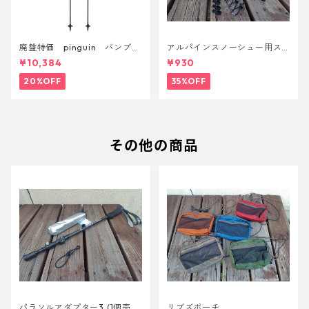
廃盤特価 pinguin バンブー
アルパインスノーシュー用ス
FLフォーム(ペア)
トラップキャッチ(ペア)
¥10,384
¥930
20%OFF
35%OFF
その他の商品
パラソルアダプター3 (1個売
リブズポーチ