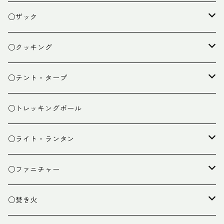
○ザック
ザック
○クッキング
スタッフバッグ
クッカー
○テント・タープ
ザック小物
バーナー
テント
○トレッキングポール
カトラリー
タープ
○ライト・ランタン
クッキング小物
ペグ・ハンマー・小物
ライト
○ファニチャー
ランタン
テーブル
○焚き火