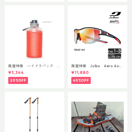
廃盤特価 ハイドラパック
廃盤特価 Julbo Aero Asia
フラックス 750ml
nFit
¥3,344
¥11,880
20%OFF
40%OFF