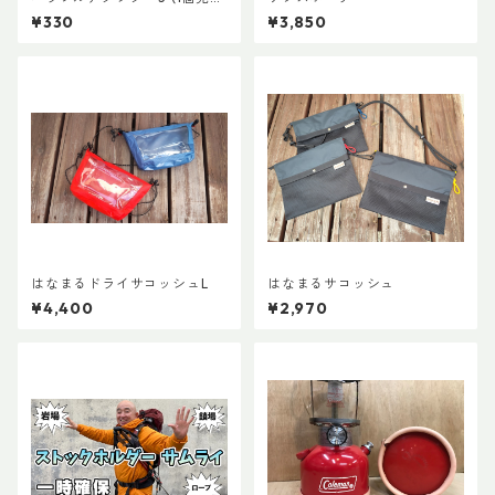
り)
¥330
¥3,850
はなまるドライサコッシュL
はなまるサコッシュ
¥4,400
¥2,970