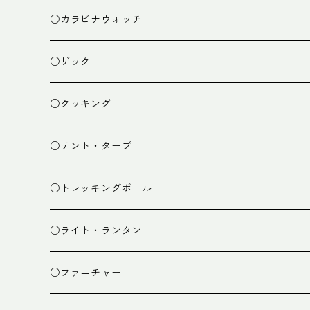
○カラビナウォッチ
○ザック
ザック
○クッキング
スタッフバッグ
クッカー
○テント・タープ
ザック小物
バーナー
テント
○トレッキングポール
カトラリー
タープ
○ライト・ランタン
クッキング小物
ペグ・ハンマー・小物
ライト
○ファニチャー