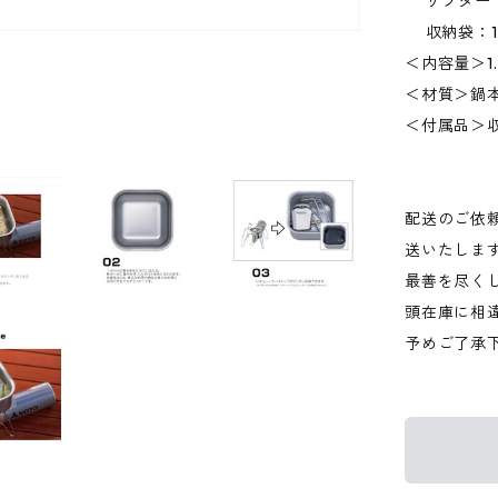
リフター：
収納袋：1
＜内容量＞1.
＜材質＞鍋
＜付属品＞
配送のご依
送いたしま
最善を尽く
頭在庫に相
予めご了承