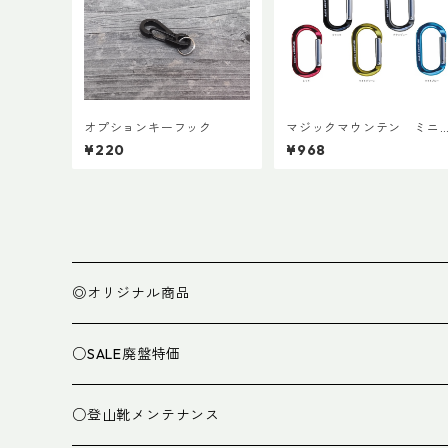
オプションキーフック
マジックマウンテン ミニ
オーバルビナー
¥220
¥968
◎オリジナル商品
○SALE廃盤特価
○登山靴メンテナンス