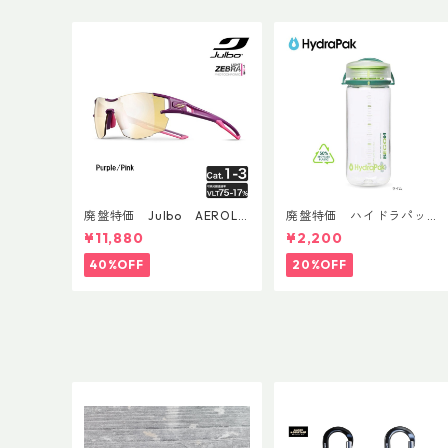
廃盤特価 Julbo AEROLIT
廃盤特価 ハイドラパッ
E AsianFit
ク リーコン ツイスト＆シ
¥11,880
¥2,200
ップ 500ml
40%OFF
20%OFF