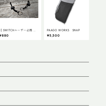
【 SWITCHユーザー必携 】
PAAGO WORKS SNAP
スイッチ用アタッチメント
¥880
¥5,500
(ペア)