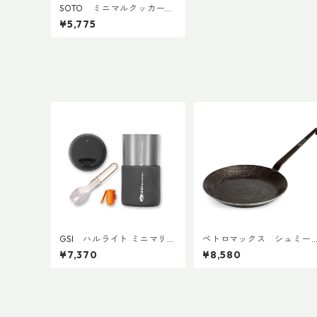
SOTO ミニマルクッカー
ST-3108
¥5,775
GSI ハルライト ミニマリス
ペトロマックス シュミー
ト
デアイゼンフライパン sp2
¥7,370
¥8,580