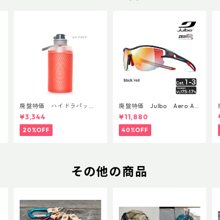
廃盤特価 ハイドラパッ
廃盤特価 Julbo Aero Asi
ク フラックス 750ml
anFit
¥3,344
¥11,880
20%OFF
40%OFF
その他の商品