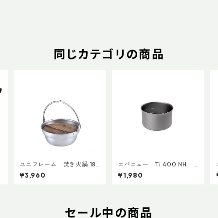
同じカテゴリの商品
ユニフレーム 焚き火鍋 18c
エバニュー Ti 400 NH E
4
m
CA625
¥3,960
¥1,980
セール中の商品