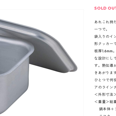
SOLD OU
あれこれ持
一つで。
袋入りのイ
形クッカー
板厚1.6m
な設計にし
す。熱伝導
きあがりま
ひとつで何
アのライン
＜外形寸法＞(
＜重量＞総重
鍋本体＋フ