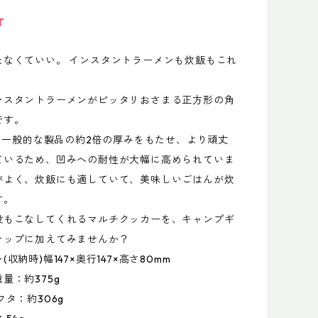
T
たなくていい。 インスタントラーメンも炊飯もこれ
ンスタントラーメンがピッタリおさまる正方形の角
です。
m。一般的な製品の約2倍の厚みをもたせ、より頑丈
ているため、凹みへの耐性が大幅に高められていま
がよく、炊飯にも適していて、美味しいごはんが炊
す。
役もこなしてくれるマルチクッカーを、キャンプギ
ナップに加えてみませんか？
収納時)幅147×奥行147×高さ80mm
量：約375g
タ：約306g