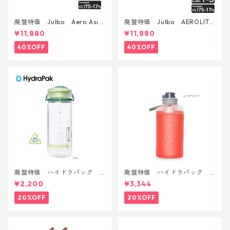
廃盤特価 Julbo Aero Asia
廃盤特価 Julbo AEROLITE
nFit
AsianFit
¥11,880
¥11,880
40%OFF
40%OFF
廃盤特価 ハイドラパック
廃盤特価 ハイドラパック
リーコン ツイスト＆シップ 50
フラックス 750ml
¥2,200
¥3,344
0ml
20%OFF
20%OFF