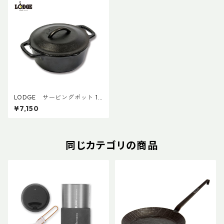
LODGE サービングポット 1Q
T
¥7,150
同じカテゴリの商品