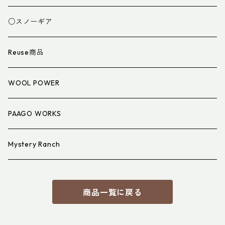
スパッツ・ゲイター
マット
○スノーギア
衣類小物
寝具小物
Reuse商品
アイウェア
WOOL POWER
PAAGO WORKS
Mystery Ranch
商品一覧に戻る