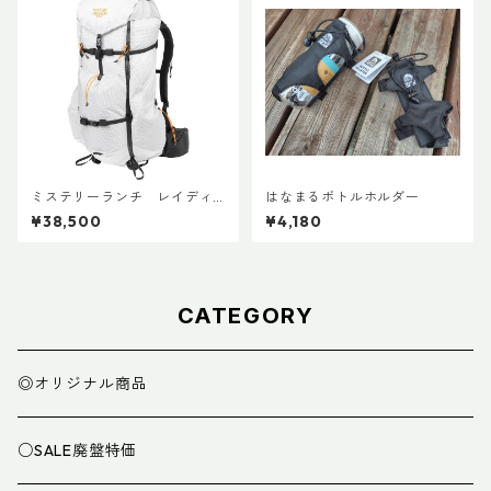
ミステリーランチ レイディ
はなまるボトルホルダー
ックス47
¥38,500
¥4,180
CATEGORY
◎オリジナル商品
○SALE廃盤特価