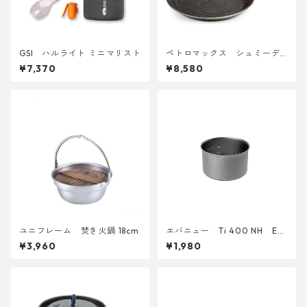
GSI ハルライト ミニマリスト
ペトロマックス シュミーデ
アイゼンフライパン sp24
¥7,370
¥8,580
ユニフレーム 焚き火鍋 18cm
エバニュー Ti 400 NH EC
A625
¥3,960
¥1,980