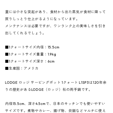
蓋には小さな突起があり、食材から出た蒸気が食材に降って
戻りしっとり仕上がるようになっています。
メンテナンスは必要ですが、ワンランク上の美味しさを引き
出してくれるでしょう。
■1クォートサイズ内径：15.5cm
■1クォートサイズ重量：1.9kg
■1クォートサイズ深さ：6cm
■生産国：アメリカ
LODGE ロッジ サービングポット 1クォート L1SP3は120年余
りの歴史があるLODGE（ロッジ）社の両手鍋です。
内径15.5cm、深さ4.5cmで、日本のキッチンでも使いやすい
サイズです。煮物やカレー、揚げ物、炊飯などマルチに使え