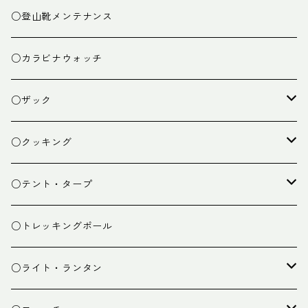
○登山靴メンテナンス
○カラビナウォッチ
○ザック
ザック
○クッキング
スタッフバッグ
クッカー
○テント・タープ
ザック小物
バーナー
テント
○トレッキングポール
カトラリー
タープ
○ライト・ランタン