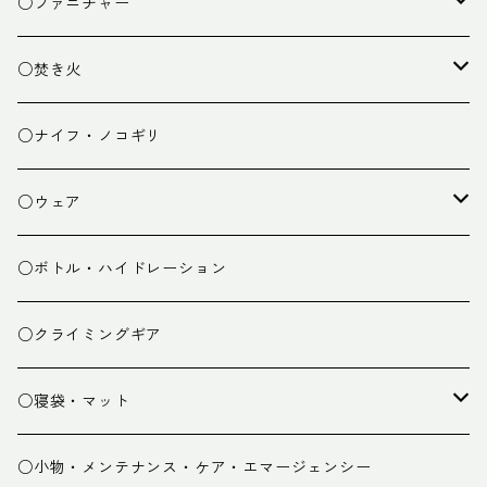
クッキング小物
ペグ・ハンマー・小物
ライト
○ファニチャー
ランタン
テーブル
○焚き火
チェア
焚き火台
○ナイフ・ノコギリ
焚き火小物
○ウェア
ミドルレイヤー
○ボトル・ハイドレーション
ベースレイヤー
○クライミングギア
パンツ
○寝袋・マット
グローブ
寝袋
○小物・メンテナンス・ケア・エマージェンシー