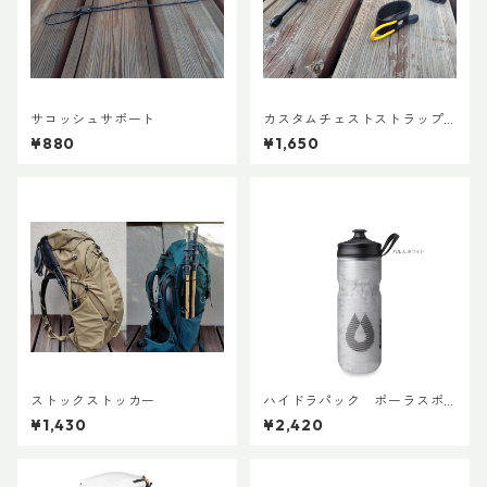
サコッシュサポート
カスタムチェストストラップ V
er.2
¥880
¥1,650
ストックストッカー
ハイドラパック ポーラスポ
ーツ 600ml
¥1,430
¥2,420