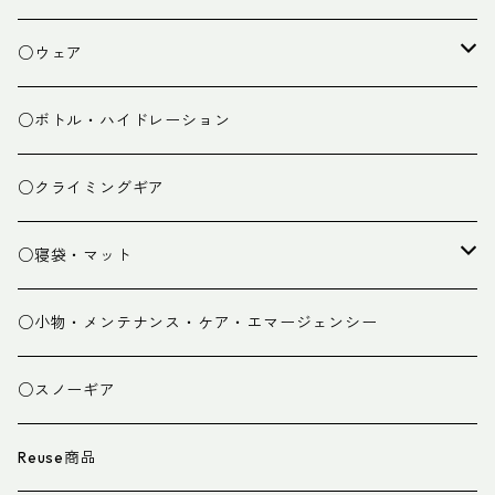
焚き火小物
○ウェア
ミドルレイヤー
○ボトル・ハイドレーション
ベースレイヤー
○クライミングギア
パンツ
○寝袋・マット
グローブ
寝袋
○小物・メンテナンス・ケア・エマージェンシー
スパッツ・ゲイター
マット
○スノーギア
衣類小物
寝具小物
Reuse商品