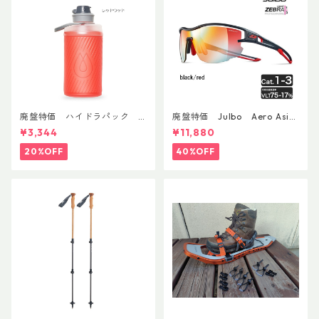
廃盤特価 ハイドラパック
廃盤特価 Julbo Aero Asia
フラックス 750ml
nFit
¥3,344
¥11,880
20%OFF
40%OFF