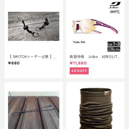
【 SWITCHユーザー必携 】ス
廃盤特価 Julbo AEROLITE
イッチ用アタッチメント(ペア)
AsianFit
¥880
¥11,880
40%OFF