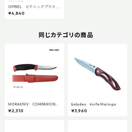
OPINEL ピクニックプラス コ
ンプリートセット
¥4,840
同じカテゴリの商品
MORAKNIV COMPANION
baladeo knife Maringa
(S)
¥2,310
¥3,960