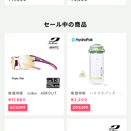
セール中の商品
廃盤特価 Julbo AEROLITE
廃盤特価 ハイドラパック
AsianFit
リーコン ツイスト＆シップ 50
¥11,880
¥2,200
0ml
40%OFF
20%OFF