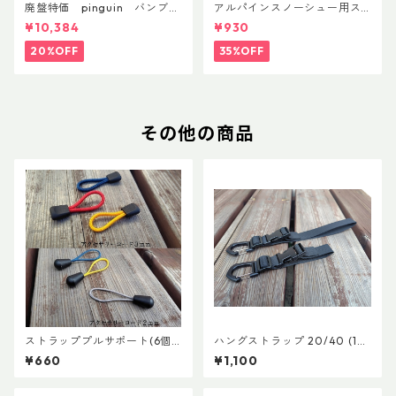
廃盤特価 pinguin バンブー
アルパインスノーシュー用ス
FLフォーム(ペア)
トラップキャッチ(ペア)
¥10,384
¥930
20%OFF
35%OFF
その他の商品
ストラッププルサポート(6個
ハングストラップ 20/40 (1
セット)
本)
¥660
¥1,100