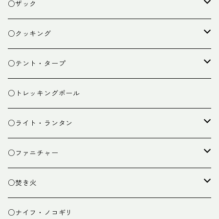
○ザック
ザック
○クッキング
スタッフバッグ
クッカー
○テント・タープ
ザック小物
バーナー
テント
○トレッキングポール
カトラリー
タープ
○ライト・ランタン
クッキング小物
ペグ・ハンマー・小物
ライト
○ファニチャー
ランタン
テーブル
○焚き火
チェア
焚き火台
○ナイフ・ノコギリ