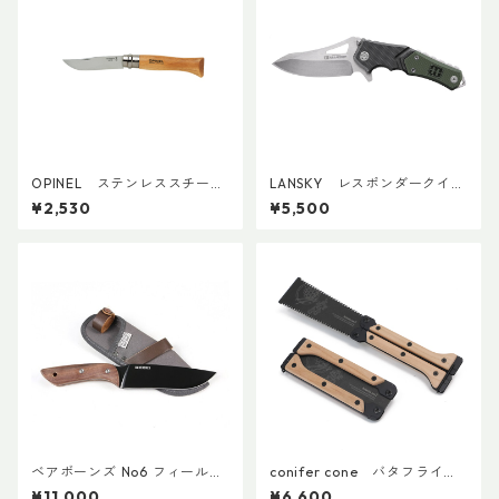
OPINEL ステンレススチール
LANSKY レスポンダークイッ
No.08
クアクションナイフ
¥2,530
¥5,500
ベアボーンズ No6 フィールド
conifer cone バタフライソ
ナイフ2.0
ー２
¥11,000
¥6,600