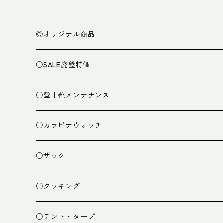
◎オリジナル商品
○SALE廃盤特価
○登山靴メンテナンス
○カラビナウォッチ
○ザック
ザック
○クッキング
スタッフバッグ
クッカー
○テント・タープ