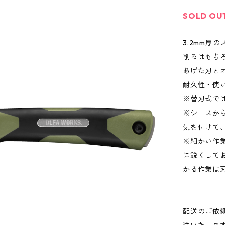
SOLD OU
3.2mm厚
削るはもち
あげた刃と
耐久性・使
※替刃式で
※シースか
気を付けて
※細かい作業
に鋭くして
かる作業は
配送のご依