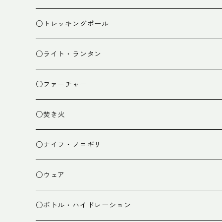
ザック小物
バーナー
テント
○トレッキングポール
カトラリー
タープ
○ライト・ランタン
クッキング小物
ペグ・ハンマー・小物
ライト
○ファニチャー
ランタン
テーブル
○焚き火
チェア
焚き火台
○ナイフ・ノコギリ
焚き火小物
○ウェア
ミドルレイヤー
○ボトル・ハイドレーション