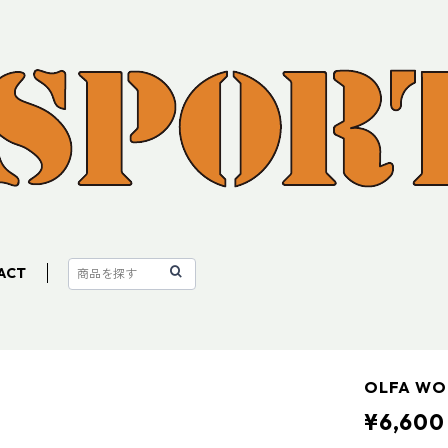
ACT
OLFA W
¥6,600