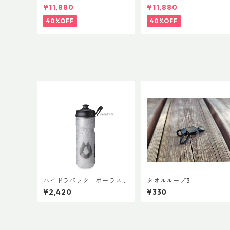
anFit
E AsianFit
¥11,880
¥11,880
40%OFF
40%OFF
ハイドラパック ポーラス
タオルループ3
ポーツ 600ml
¥2,420
¥330