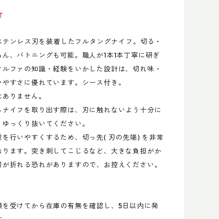
T
のステンレス刃を装着したフルタングナイフ。切る・
ろん、バトニングも可能。職人が1本1本丁寧に研ぎ
オルファの知識・経験をいかした設計は、切れ味・
いやすさに優れています。シース付き。
はありません。
らナイフを取り出す際は、刃に触れないよう十分に
、ゆっくり抜いてください。
を行いやすくするため、切っ先( 刃の先端) を非常
おります。突き刺してこじるなど、大きな負担がか
刃が折れる恐れがありますので、お控えください。
頼を受けてから在庫の有無を確認し、5日以内に発