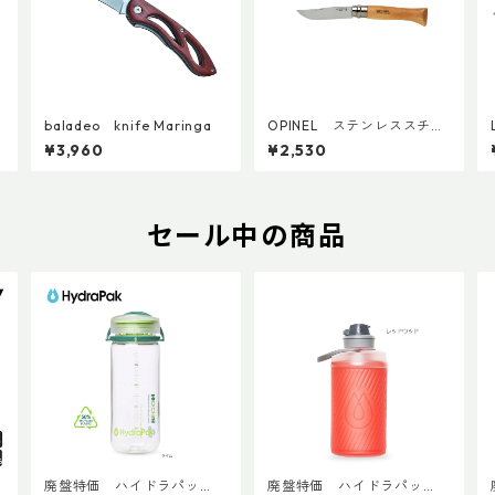
baladeo knife Maringa
OPINEL ステンレススチー
ル No.08
¥3,960
¥2,530
セール中の商品
T
廃盤特価 ハイドラパッ
廃盤特価 ハイドラパッ