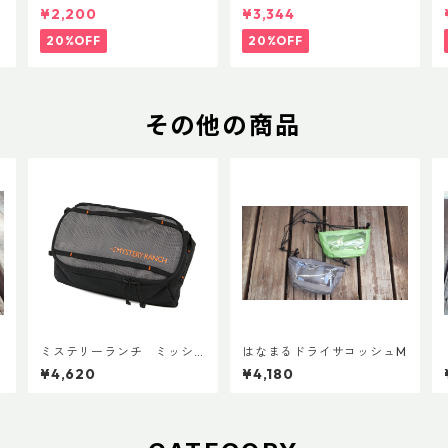
ク リーコン ツイスト＆シ
ク フラックス 750ml
¥2,200
¥3,344
ップ 500ml
20%OFF
20%OFF
その他の商品
ミステリーランチ ミッシ
はなまるドライサコッシュM
ョンパッキングキューブ M
¥4,620
¥4,180
ブラック