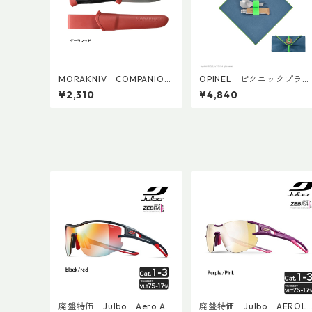
MORAKNIV COMPANION
OPINEL ピクニックプラス
(S)
コンプリートセット
¥2,310
¥4,840
廃盤特価 Julbo Aero Asi
廃盤特価 Julbo AEROLI