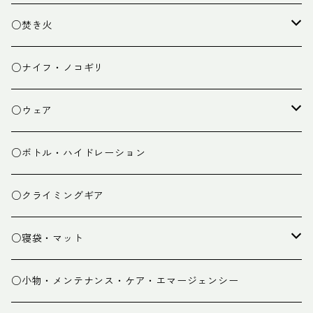
ランタン
テーブル
○焚き火
チェア
焚き火台
○ナイフ・ノコギリ
焚き火小物
○ウェア
ミドルレイヤー
○ボトル・ハイドレーション
ベースレイヤー
○クライミングギア
パンツ
○寝袋・マット
グローブ
寝袋
○小物・メンテナンス・ケア・エマージェンシー