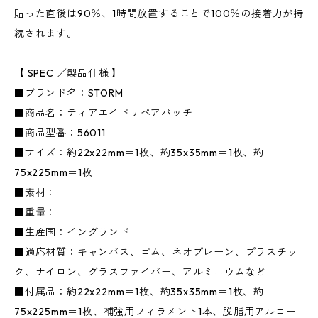
貼った直後は90％、1時間放置することで100％の接着力が持
続されます。
【 SPEC ／製品仕様 】
■ブランド名：STORM
■商品名：ティアエイドリペアパッチ
■商品型番：56011
■サイズ：約22x22mm＝1枚、約35x35mm＝1枚、約
75x225mm＝1枚
■素材：ー
■重量：ー
■生産国：イングランド
■適応材質：キャンバス、ゴム、ネオプレーン、プラスチッ
ク、ナイロン、グラスファイバー、アルミニウムなど
■付属品：約22x22mm＝1枚、約35x35mm＝1枚、約
75x225mm＝1枚、補強用フィラメント1本、脱脂用アルコー