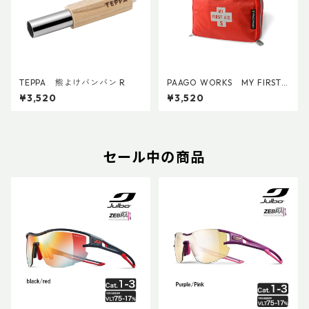
TEPPA 熊よけバンバン R
PAAGO WORKS MY FIRST
AID S
¥3,520
¥3,520
セール中の商品