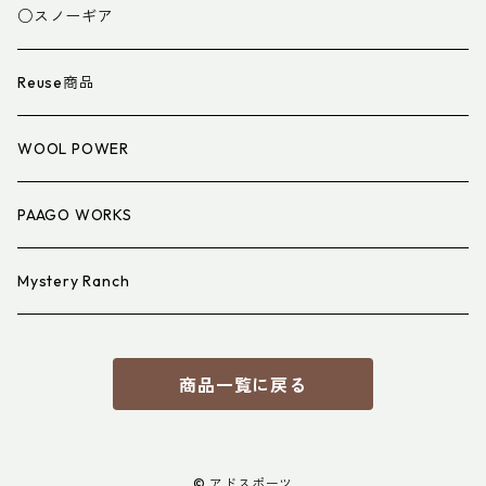
スパッツ・ゲイター
マット
○スノーギア
衣類小物
寝具小物
Reuse商品
アイウェア
WOOL POWER
PAAGO WORKS
Mystery Ranch
商品一覧に戻る
© アドスポーツ