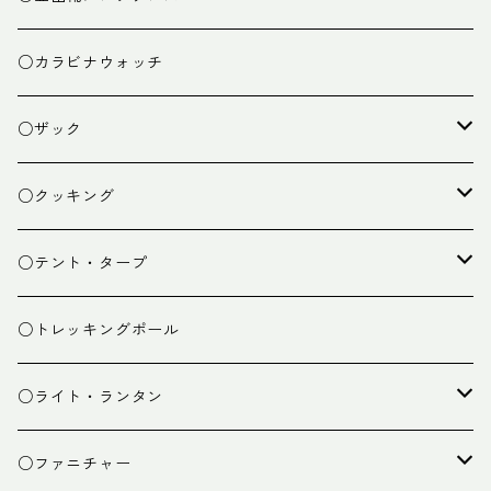
○カラビナウォッチ
○ザック
ザック
○クッキング
スタッフバッグ
クッカー
○テント・タープ
ザック小物
バーナー
テント
○トレッキングポール
カトラリー
タープ
○ライト・ランタン
クッキング小物
ペグ・ハンマー・小物
ライト
○ファニチャー