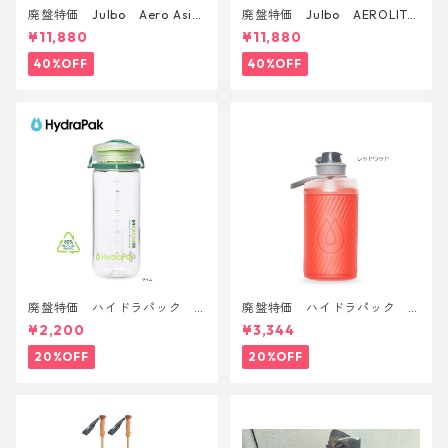
廃盤特価 Julbo Aero Asia
廃盤特価 Julbo AEROLITE
nFit
AsianFit
¥11,880
¥11,880
40%OFF
40%OFF
廃盤特価 ハイドラパック
廃盤特価 ハイドラパック
リーコン ツイスト＆シップ 50
フラックス 750ml
¥2,200
¥3,344
0ml
20%OFF
20%OFF