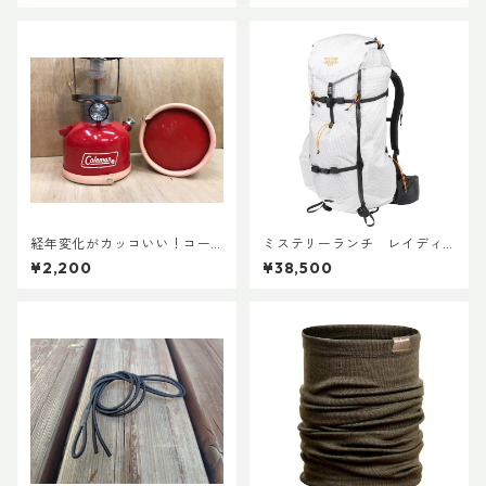
経年変化がカッコいい！コー
ミステリーランチ レイディ
ルマン・ランタン用ボトムレ
ックス47
¥2,200
¥38,500
ザーカバー135mm