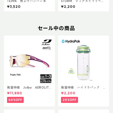
TEPPA 熊よけバンバン R
STORM ティアエイドリペア
パッチ
¥3,520
¥2,200
セール中の商品
廃盤特価 Julbo AEROLITE
廃盤特価 ハイドラパック
AsianFit
リーコン ツイスト＆シップ 50
¥11,880
¥2,200
0ml
40%OFF
20%OFF