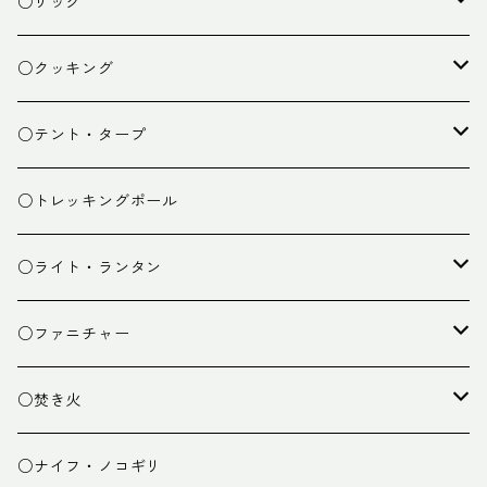
○ザック
ザック
○クッキング
スタッフバッグ
クッカー
○テント・タープ
ザック小物
バーナー
テント
○トレッキングポール
カトラリー
タープ
○ライト・ランタン
クッキング小物
ペグ・ハンマー・小物
ライト
○ファニチャー
ランタン
テーブル
○焚き火
チェア
焚き火台
○ナイフ・ノコギリ