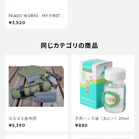
PAAGO WORKS MY FIRST
AID S
¥3,520
同じカテゴリの商品
はなまる座布団
天然ハッカ油（丸ビン）20ml
¥5,390
¥880