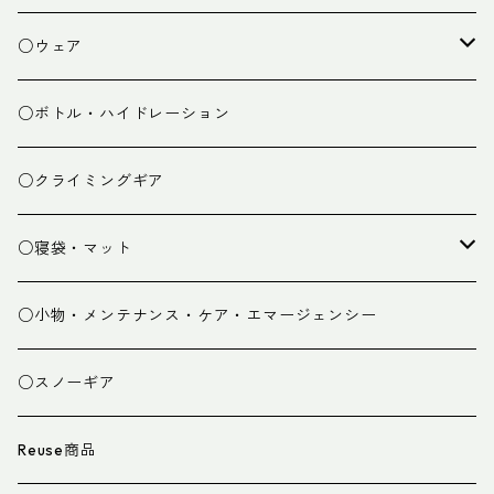
焚き火小物
○ウェア
ミドルレイヤー
○ボトル・ハイドレーション
ベースレイヤー
○クライミングギア
パンツ
○寝袋・マット
グローブ
寝袋
○小物・メンテナンス・ケア・エマージェンシー
スパッツ・ゲイター
マット
○スノーギア
衣類小物
寝具小物
Reuse商品