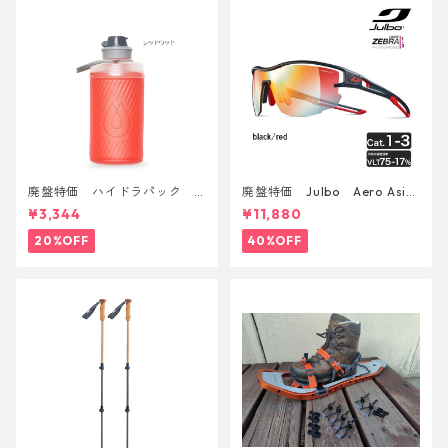
廃盤特価 ハイドラパック
廃盤特価 Julbo Aero Asia
フラックス 750ml
nFit
¥3,344
¥11,880
20%OFF
40%OFF