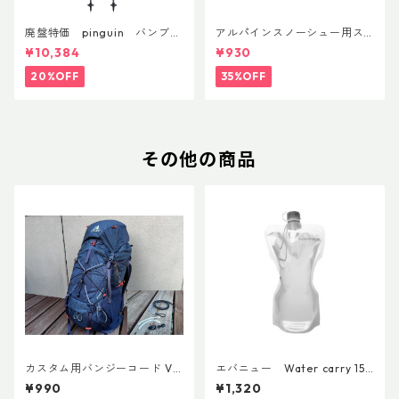
廃盤特価 pinguin バンブー
アルパインスノーシュー用ス
FLフォーム(ペア)
トラップキャッチ(ペア)
¥10,384
¥930
20%OFF
35%OFF
その他の商品
カスタム用バンジーコード Ve
エバニュー Water carry 150
r.3
0ml Grey
¥990
¥1,320