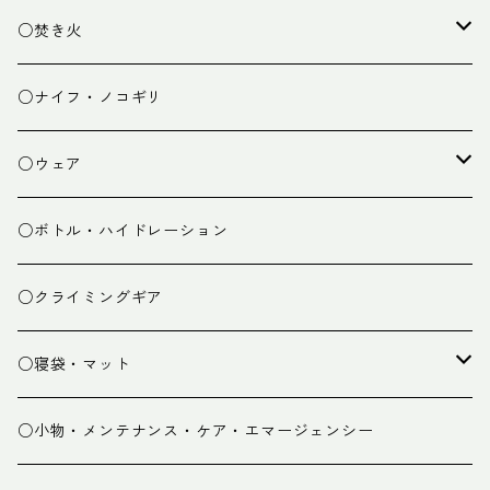
ランタン
テーブル
○焚き火
チェア
焚き火台
○ナイフ・ノコギリ
焚き火小物
○ウェア
ミドルレイヤー
○ボトル・ハイドレーション
ベースレイヤー
○クライミングギア
パンツ
○寝袋・マット
グローブ
寝袋
○小物・メンテナンス・ケア・エマージェンシー