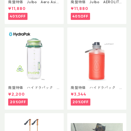
廃盤特価 Julbo Aero Asia
廃盤特価 Julbo AEROLITE
nFit
AsianFit
¥11,880
¥11,880
40%OFF
40%OFF
廃盤特価 ハイドラパック
廃盤特価 ハイドラパック
リーコン ツイスト＆シップ 50
フラックス 750ml
¥2,200
¥3,344
0ml
20%OFF
20%OFF