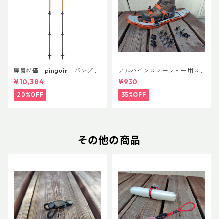
廃盤特価 pinguin バンブー
アルパインスノーシュー用ス
FLフォーム(ペア)
トラップキャッチ(ペア)
¥10,384
¥930
20%OFF
35%OFF
その他の商品