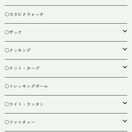
○カラビナウォッチ
○ザック
ザック
○クッキング
スタッフバッグ
クッカー
○テント・タープ
ザック小物
バーナー
テント
○トレッキングポール
カトラリー
タープ
○ライト・ランタン
クッキング小物
ペグ・ハンマー・小物
ライト
○ファニチャー