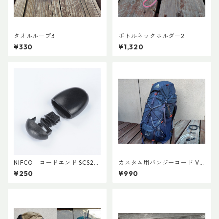
タオルループ3
ボトルネックホルダー2
¥330
¥1,320
NIFCO コードエンド SCS2
カスタム用バンジーコード Ve
(5個入り)
r.3
¥250
¥990