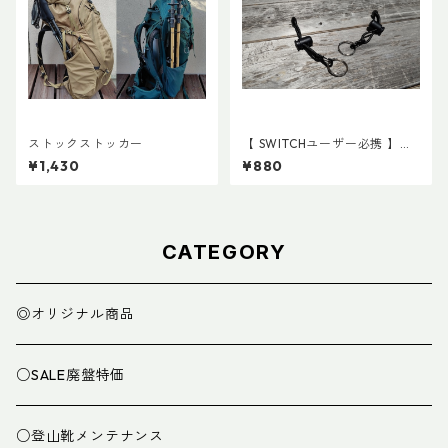
ストックストッカー
【 SWITCHユーザー必携 】ス
イッチ用アタッチメント(ペア)
¥1,430
¥880
CATEGORY
◎オリジナル商品
○SALE廃盤特価
○登山靴メンテナンス