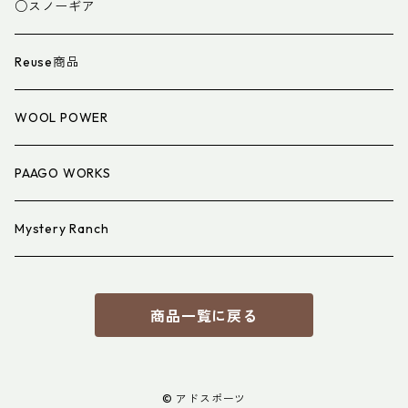
スパッツ・ゲイター
マット
○スノーギア
衣類小物
寝具小物
Reuse商品
アイウェア
WOOL POWER
PAAGO WORKS
Mystery Ranch
商品一覧に戻る
© アドスポーツ