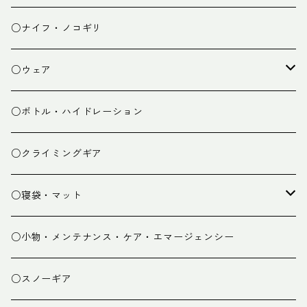
チェア
焚き火台
○ナイフ・ノコギリ
焚き火小物
○ウェア
ミドルレイヤー
○ボトル・ハイドレーション
ベースレイヤー
○クライミングギア
パンツ
○寝袋・マット
グローブ
寝袋
○小物・メンテナンス・ケア・エマージェンシー
スパッツ・ゲイター
マット
○スノーギア