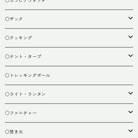
○カラビナウォッチ
○ザック
ザック
○クッキング
スタッフバッグ
クッカー
○テント・タープ
ザック小物
バーナー
テント
○トレッキングポール
カトラリー
タープ
○ライト・ランタン
クッキング小物
ペグ・ハンマー・小物
ライト
○ファニチャー
ランタン
テーブル
○焚き火