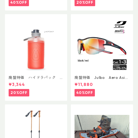
40%OFF
20%OFF
廃盤特価 ハイドラパック
廃盤特価 Julbo Aero Asia
フラックス 750ml
nFit
¥3,344
¥11,880
20%OFF
40%OFF