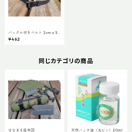
バックル付きベルト 2cm x 50
cm
¥462
同じカテゴリの商品
はなまる座布団
天然ハッカ油（丸ビン）20ml