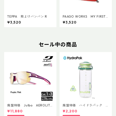
TEPPA 熊よけバンバン R
PAAGO WORKS MY FIRST
AID S
¥3,520
¥3,520
セール中の商品
廃盤特価 Julbo AEROLITE
廃盤特価 ハイドラパック
AsianFit
リーコン ツイスト＆シップ 50
¥11,880
¥2,200
0ml