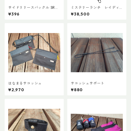
サイドリリースバックル SRG
ミステリーランチ レイディ
MD 両引き 20mm (２個)
ックス47
¥396
¥38,500
はなまるサコッシュ
サコッシュサポート
¥2,970
¥880