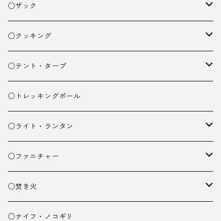
○ザック
ザック
○クッキング
スタッフバッグ
クッカー
○テント・タープ
ザック小物
バーナー
テント
○トレッキングポール
カトラリー
タープ
○ライト・ランタン
クッキング小物
ペグ・ハンマー・小物
ライト
○ファニチャー
ランタン
テーブル
○焚き火
チェア
焚き火台
○ナイフ・ノコギリ