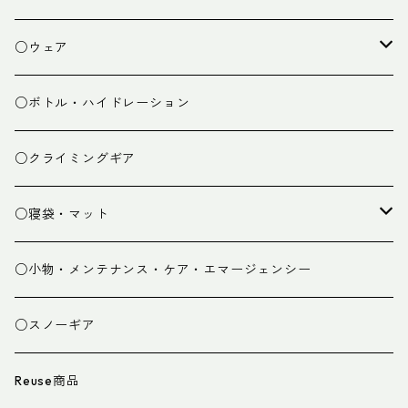
焚き火小物
○ウェア
ミドルレイヤー
○ボトル・ハイドレーション
ベースレイヤー
○クライミングギア
パンツ
○寝袋・マット
グローブ
寝袋
○小物・メンテナンス・ケア・エマージェンシー
スパッツ・ゲイター
マット
○スノーギア
衣類小物
寝具小物
Reuse商品