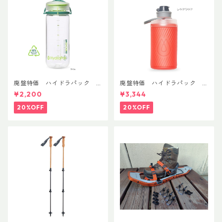
廃盤特価 ハイドラパック
廃盤特価 ハイドラパック
リーコン ツイスト＆シップ 50
フラックス 750ml
¥2,200
¥3,344
0ml
20%OFF
20%OFF