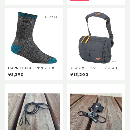
DARN TOUGH マウンテニア
ミステリーランチ ディスト
リング マイクロクルー ヘビー
リクト８
¥5,390
¥13,200
ウェイト フルクッション W's