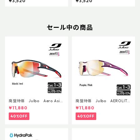
¥3,520
¥3,520
セール中の商品
廃盤特価 Julbo Aero Asia
廃盤特価 Julbo AEROLITE
nFit
AsianFit
¥11,880
¥11,880
40%OFF
40%OFF