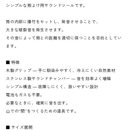
シンプルな熊よけ用サウンドツールです。
筒の内部に爆竹をセットし、発音させることで、
大きな破裂音を発生させます。
その音によって熊との距離を適切に保つことを目的としてい
ます。
■ 特徴
木製グリップ ― 手に馴染みやすく、冷えにくい自然素材
ステンレス製サウンドチャンバー ― 音を効率よく増幅
シンプル構造 ― 故障しにくく、扱いやすい設計
電池もガスも不要。
必要なときに、確実に音を出す。
山での“間”をつくるための道具です。
■ サイズ展開