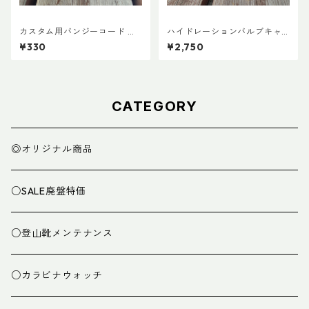
カスタム用バンジーコード 交
ハイドレーションバルブキャ
換ショックコード
ッチ+チューブマグネット（全
¥330
¥2,750
メーカー対応モデル）
CATEGORY
◎オリジナル商品
○SALE廃盤特価
○登山靴メンテナンス
○カラビナウォッチ