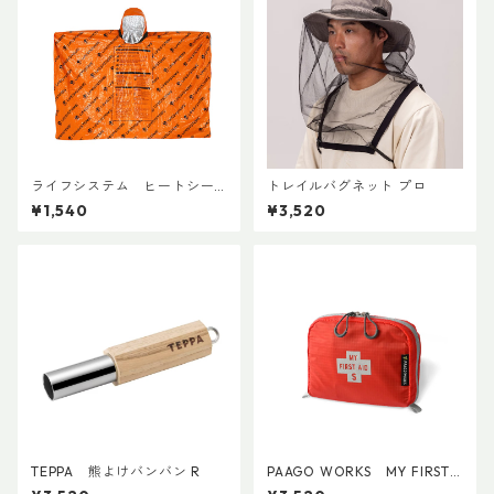
ライフシステム ヒートシー
トレイルバグネット プロ
ルドポンチョ
¥1,540
¥3,520
TEPPA 熊よけバンバン R
PAAGO WORKS MY FIRST
AID S