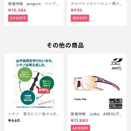
廃盤特価 pinguin バンブー
アルパインスノーシュー用ス
FLフォーム(ペア)
トラップキャッチ(ペア)
¥10,384
¥930
20%OFF
35%OFF
その他の商品
シナノ 落ちにくい先ゴム(1個
廃盤特価 Julbo AEROLITE
売り)
AsianFit
¥660
¥11,880
40%OFF