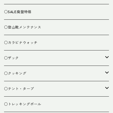
○SALE廃盤特価
○登山靴メンテナンス
○カラビナウォッチ
○ザック
ザック
○クッキング
スタッフバッグ
クッカー
○テント・タープ
ザック小物
バーナー
テント
○トレッキングポール