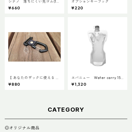
シナノ 落ちにくい先ゴム(1個
オプションキーフック
売り)
¥660
¥220
【 あなたのザックに使える 】
エバニュー Water carry 150
キャッチ7
0ml Grey
¥880
¥1,320
CATEGORY
◎オリジナル商品