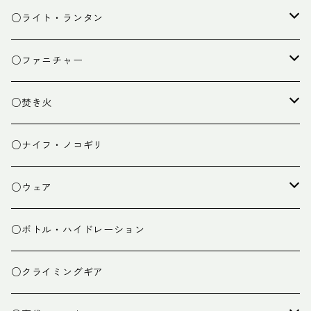
カトラリー
タープ
○ライト・ランタン
クッキング小物
ペグ・ハンマー・小物
ライト
○ファニチャー
ランタン
テーブル
○焚き火
チェア
焚き火台
○ナイフ・ノコギリ
焚き火小物
○ウェア
ミドルレイヤー
○ボトル・ハイドレーション
ベースレイヤー
○クライミングギア