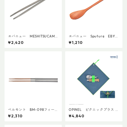
エバニュー MESHITSUCAM
エバニュー Sputura EBY7
EBY657
26
¥2,420
¥1,210
ベルモント BM-098フィール
OPINEL ピクニックプラス コ
ドスティック（エンジ）
ンプリートセット
¥2,310
¥4,840