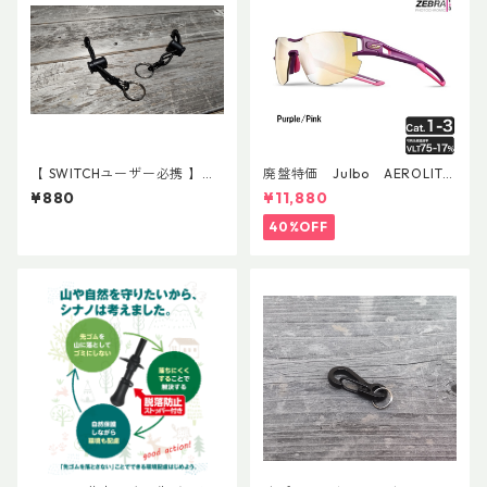
【 SWITCHユーザー必携 】ス
廃盤特価 Julbo AEROLITE
イッチ用アタッチメント(ペア)
AsianFit
¥880
¥11,880
40%OFF