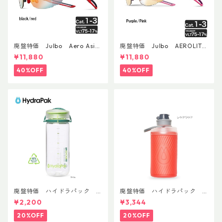
廃盤特価 Julbo Aero Asia
廃盤特価 Julbo AEROLITE
nFit
AsianFit
¥11,880
¥11,880
40%OFF
40%OFF
廃盤特価 ハイドラパック
廃盤特価 ハイドラパック
リーコン ツイスト＆シップ 50
フラックス 750ml
¥2,200
¥3,344
0ml
20%OFF
20%OFF