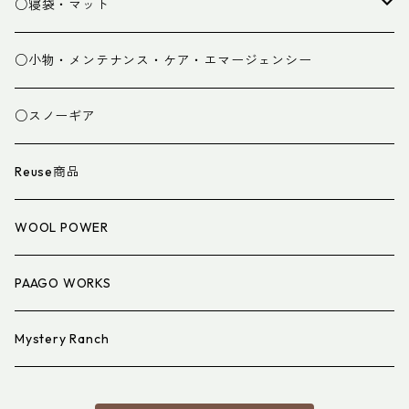
パンツ
○寝袋・マット
グローブ
寝袋
○小物・メンテナンス・ケア・エマージェンシー
スパッツ・ゲイター
マット
○スノーギア
衣類小物
寝具小物
Reuse商品
アイウェア
WOOL POWER
PAAGO WORKS
Mystery Ranch