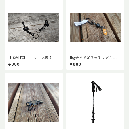
【 SWITCHユーザー必携 】ス
1kg余裕で吊るせるマグネット
イッチ用アタッチメント(ペア)
キーホルダー
¥880
¥880