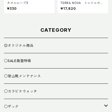
タオルループ3
TERRA NOVA トレイルカー
ボンADDカスタム Ver.2 (ペ
¥330
¥17,820
ア)
CATEGORY
◎オリジナル商品
○SALE廃盤特価
○登山靴メンテナンス
○カラビナウォッチ
○ザック