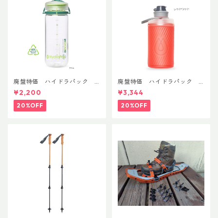
廃盤特価 ハイドラパック
廃盤特価 ハイドラパック
リーコン ツイスト＆シップ 50
フラックス 750ml
¥2,200
¥3,344
0ml
20%OFF
20%OFF