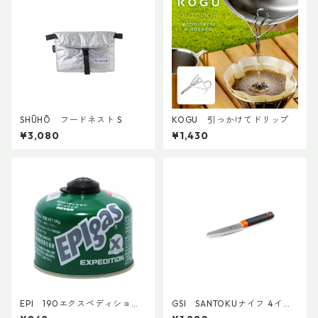
SHŪHŌ フードネスト S
KOGU 引っかけてドリップ
¥3,080
¥1,430
EPI 190エクスペディション
GSI SANTOKUナイフ 4イン
カートリッジ
チ