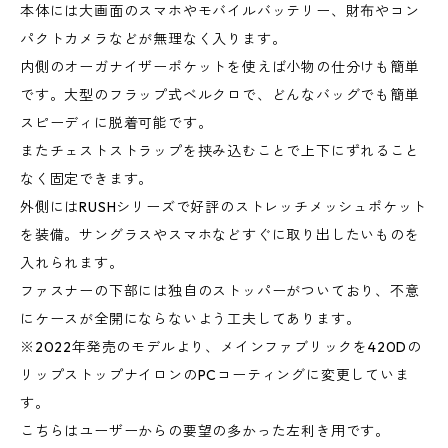
本体には大画面のスマホやモバイルバッテリー、財布やコン
パクトカメラなどが無理なく入ります。
内側のオーガナイザーポケットを使えば小物の仕分けも簡単
です。大型のフラップ式ベルクロで、どんなバッグでも簡単
スピーディに脱着可能です。
またチェストストラップを挟み込むことで上下にずれること
なく固定できます。
外側にはRUSHシリーズで好評のストレッチメッシュポケット
を装備。サングラスやスマホなどすぐに取り出したいものを
入れられます。
ファスナーの下部には独自のストッパーがついており、不意
にケースが全開にならないよう工夫してあります。
※2022年発売のモデルより、メインファブリックを420Dの
リップストップナイロンのPCコーティングに変更していま
す。
こちらはユーザーからの要望の多かった左利き用です。