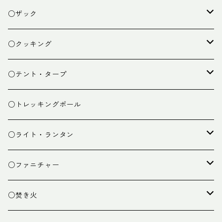
○ザック
ザック
○クッキング
スタッフバッグ
クッカー
○テント・タープ
ザック小物
バーナー
テント
○トレッキングポール
カトラリー
タープ
○ライト・ランタン
クッキング小物
ペグ・ハンマー・小物
ライト
○ファニチャー
ランタン
テーブル
○焚き火