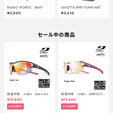
PAAGO WORKS SNAP
SAVOTTA MPP FORM MAT
¥5,500
¥3,410
セール中の商品
廃盤特価 Julbo Aero Asia
廃盤特価 Julbo AEROLITE
nFit
AsianFit
¥11,880
¥11,880
40%OFF
40%OFF