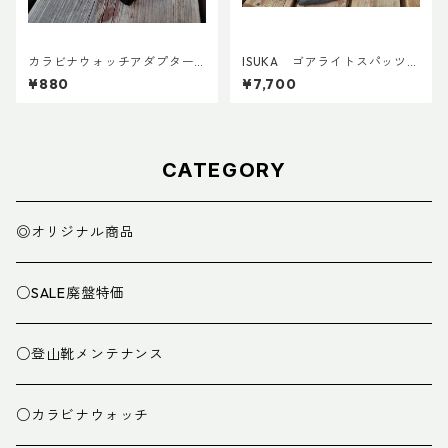
カラビナウォッチアダプターLi
ISUKA ゴアライトスパッツカ
te
スタム BASE
¥880
¥7,700
CATEGORY
◎オリジナル商品
○SALE廃盤特価
○登山靴メンテナンス
○カラビナウォッチ