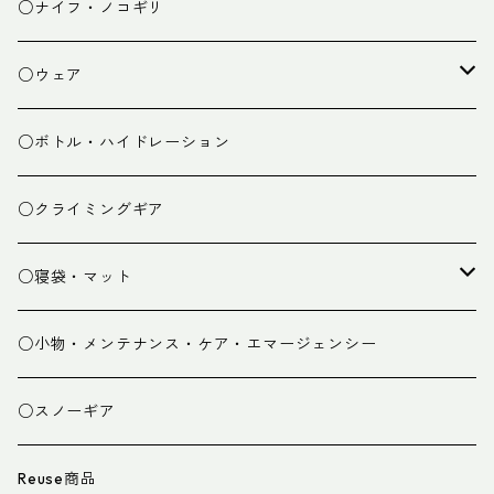
チェア
焚き火台
○ナイフ・ノコギリ
焚き火小物
○ウェア
ミドルレイヤー
○ボトル・ハイドレーション
ベースレイヤー
○クライミングギア
パンツ
○寝袋・マット
グローブ
寝袋
○小物・メンテナンス・ケア・エマージェンシー
スパッツ・ゲイター
マット
○スノーギア
衣類小物
寝具小物
Reuse商品