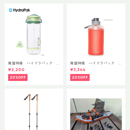
廃盤特価 ハイドラパック
廃盤特価 ハイドラパック
リーコン ツイスト＆シップ 50
フラックス 750ml
¥2,200
¥3,344
0ml
20%OFF
20%OFF