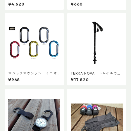
ンパッキングキューブ M ブ
セット)
¥4,620
¥660
ラック
マジックマウンテン ミニオ
TERRA NOVA トレイルカー
ーバルビナー
ボンADDカスタム Ver.2 (ペ
¥968
¥17,820
ア)