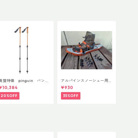
廃盤特価 pinguin バンブ
アルパインスノーシュー用
ーFLフォーム(ペア)
ストラップキャッチ(ペア)
¥10,384
¥930
20%OFF
35%OFF