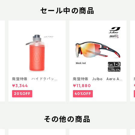
セール中の商品
廃盤特価 ハイドラパッ
廃盤特価 Julbo Aero Asi
ク フラックス 750ml
anFit
¥3,344
¥11,880
20%OFF
40%OFF
その他の商品