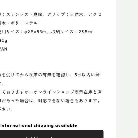
体：ステンレス・真鍮、グリップ：天然木、アクセ
然木・ポリエステル
用サイズ：φ2.5×85㎝、収納サイズ：23.5㎝
30g
PAN
頼を受けてから在庫の有無を確認し、5日以内に発
す。
しておりますが、オンラインショップ表示在庫と店
違があった場合は、対応できない場合もあります。
下さい。
International shipping available