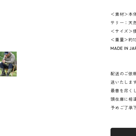
＜素材＞本
サリー：天
＜サイズ＞使
＜重量＞約1
MADE IN JA
配送のご依
送いたしま
最善を尽く
頭在庫に相
予めご了承