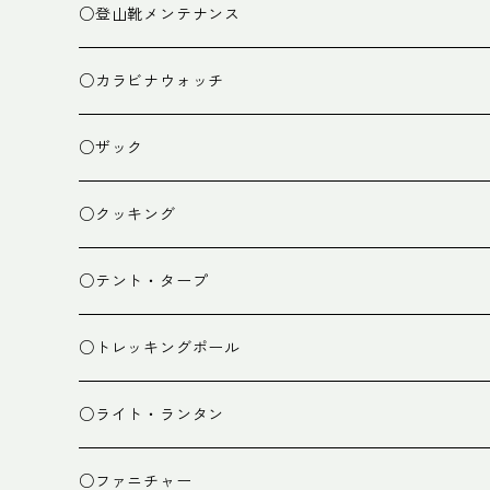
○登山靴メンテナンス
○カラビナウォッチ
○ザック
ザック
○クッキング
スタッフバッグ
クッカー
○テント・タープ
ザック小物
バーナー
テント
○トレッキングポール
カトラリー
タープ
○ライト・ランタン
クッキング小物
ペグ・ハンマー・小物
ライト
○ファニチャー