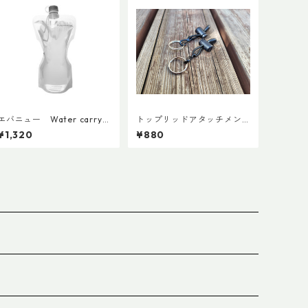
エバニュー Water carry 1
トップリッドアタッチメン
500ml Grey
ト (ペア)
¥1,320
¥880