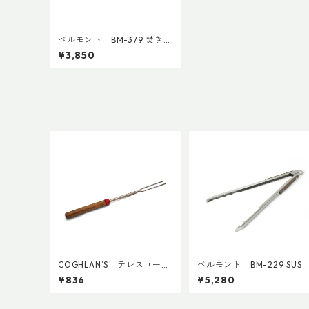
ベルモント BM-379 焚き
火ブロウパイプ ダークブラ
¥3,850
ウン
COGHLAN’S テレスコーピ
ベルモント BM-229 SUS 
ングフォーク
ibasami
¥836
¥5,280