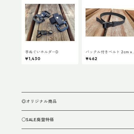
手ぬぐいホルダーD
バックル付きベルト 2cm x
50cm
¥1,430
¥462
◎オリジナル商品
○SALE廃盤特価