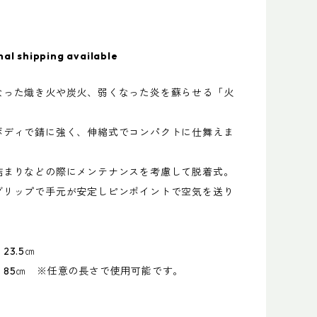
nal shipping available
なった熾き火や炭火、弱くなった炎を蘇らせる「火
ボディで錆に強く、伸縮式でコンパクトに仕舞えま
詰まりなどの際にメンテナンスを考慮して脱着式。
グリップで手元が安定しピンポイントで空気を送り
23.5㎝
：85㎝ ※任意の長さで使用可能です。