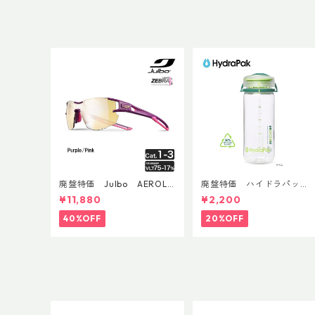
廃盤特価 Julbo AEROLIT
廃盤特価 ハイドラパッ
E AsianFit
ク リーコン ツイスト＆シ
¥11,880
¥2,200
ップ 500ml
40%OFF
20%OFF