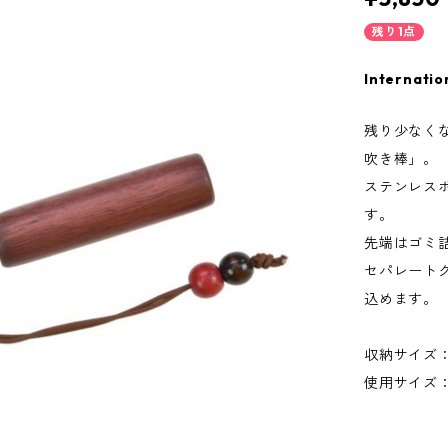
残り1点
Internatio
残り少なく
吹き棒」。
ステンレス
す。
先端はゴミ
セパレート
込めます。
収納サイズ：
使用サイズ