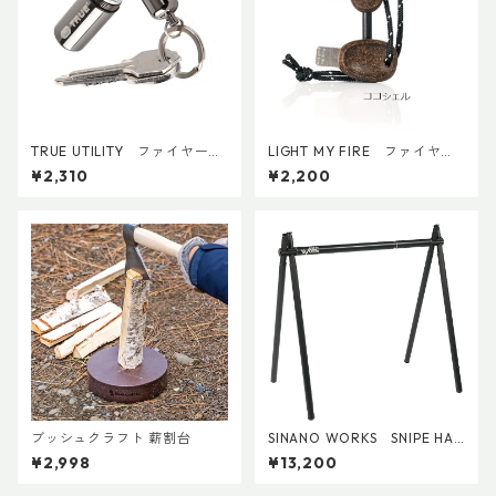
TRUE UTILITY ファイヤース
LIGHT MY FIRE ファイヤー
タッシュ
スチールスカウト
¥2,310
¥2,200
ブッシュクラフト 薪割台
SINANO WORKS SNIPE HAN
GER SOLO
¥2,998
¥13,200