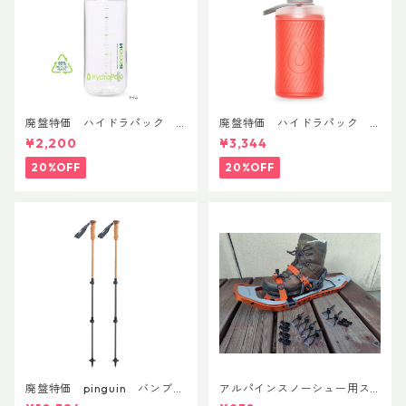
廃盤特価 ハイドラパック
廃盤特価 ハイドラパック
リーコン ツイスト＆シップ 50
フラックス 750ml
¥2,200
¥3,344
0ml
20%OFF
20%OFF
廃盤特価 pinguin バンブー
アルパインスノーシュー用ス
FLフォーム(ペア)
トラップキャッチ(ペア)