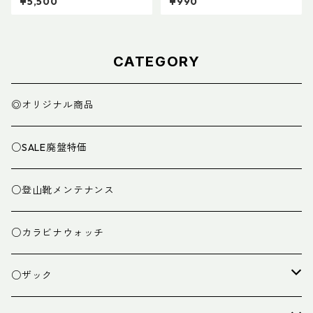
¥5,500
¥990
CATEGORY
◎オリジナル商品
○SALE廃盤特価
○登山靴メンテナンス
○カラビナウォッチ
○ザック