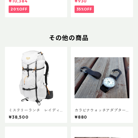
¥10,384
¥930
20%OFF
35%OFF
その他の商品
ミステリーランチ レイディ
カラビナウォッチアダプターLi
ックス47
te
¥38,500
¥880