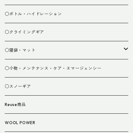
ミドルレイヤー
○ボトル・ハイドレーション
ベースレイヤー
○クライミングギア
パンツ
○寝袋・マット
グローブ
寝袋
○小物・メンテナンス・ケア・エマージェンシー
スパッツ・ゲイター
マット
○スノーギア
衣類小物
寝具小物
Reuse商品
アイウェア
WOOL POWER