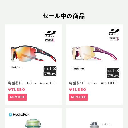
セール中の商品
廃盤特価 Julbo Aero Asia
廃盤特価 Julbo AEROLITE
nFit
AsianFit
¥11,880
¥11,880
40%OFF
40%OFF