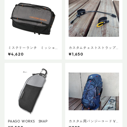
ミステリーランチ ミッショ
カスタムチェストストラップ V
ンパッキングキューブ M ブ
er.2
¥4,620
¥1,650
ラック
PAAGO WORKS SNAP
カスタム用バンジーコード Ve
r.3