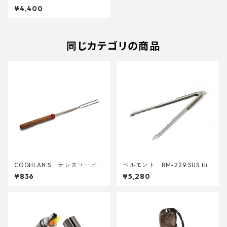
イヤースターター
¥4,400
同じカテゴリの商品
COGHLAN’S テレスコーピン
ベルモント BM-229 SUS Hib
グフォーク
asami
¥836
¥5,280