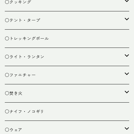
ザック
○クッキング
スタッフバッグ
クッカー
○テント・タープ
ザック小物
バーナー
テント
○トレッキングポール
カトラリー
タープ
○ライト・ランタン
クッキング小物
ペグ・ハンマー・小物
ライト
○ファニチャー
ランタン
テーブル
○焚き火
チェア
焚き火台
○ナイフ・ノコギリ
焚き火小物
○ウェア