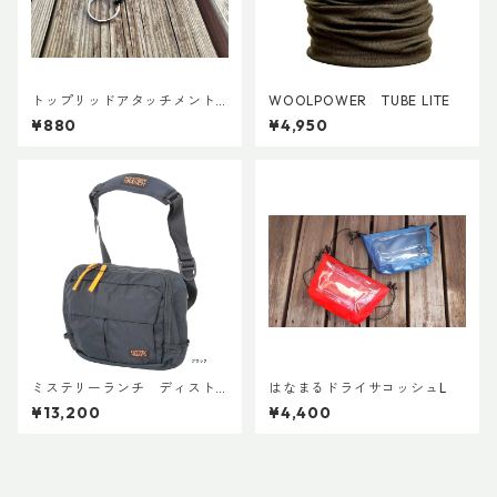
トップリッドアタッチメント
WOOLPOWER TUBE LITE
(ペア)
¥880
¥4,950
ミステリーランチ ディスト
はなまるドライサコッシュL
リクト８
¥13,200
¥4,400