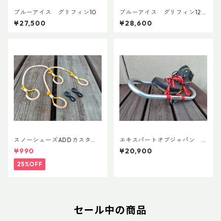
ブルーアイス グリフィン10
ブルーアイス グリフィン12
ユニバーサル
¥27,500
¥28,600
スノーシューズADDカスタム
エキスパートオブジャパン
Ver.5用 オリジナルカスタムヒ
スノーシューズL ADDカスタ
¥990
¥20,900
ールパーツ
ムVer.5
25%OFF
セール中の商品