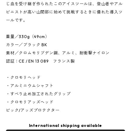
じ血を受け継ぎ作られたこのアイスツールは、登山者やアル
ピニストが高い山間部に始めて挑戦するときに優れた導入ツ
ールです。
重量／330g（49cm）
カラー／ブラック BK
素材／クロムモリブデン鋼、アルミ、耐衝撃ナイロン
認証：CE / EN 13 089 フランス製
・クロモリヘッド
・アルミニウムシャフト
・すべり止め加工されたグリップ
・クロモリアッズヘッド
ピック/アッズプロテクター
International shipping available