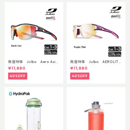
廃盤特価 Julbo Aero Asia
廃盤特価 Julbo AEROLITE
nFit
AsianFit
¥11,880
¥11,880
40%OFF
40%OFF