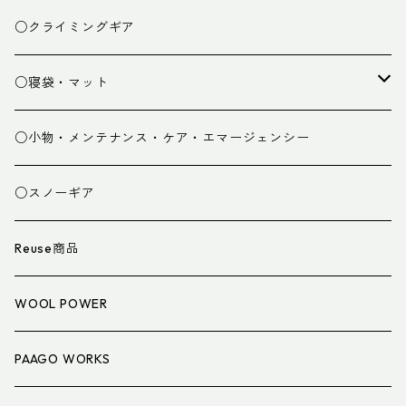
ベースレイヤー
○クライミングギア
パンツ
○寝袋・マット
グローブ
寝袋
○小物・メンテナンス・ケア・エマージェンシー
スパッツ・ゲイター
マット
○スノーギア
衣類小物
寝具小物
Reuse商品
アイウェア
WOOL POWER
PAAGO WORKS