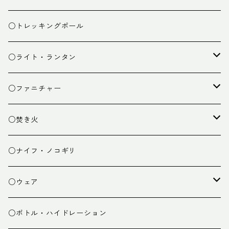
ザック小物
バーナー
テント
○トレッキングポール
カトラリー
タープ
○ライト・ランタン
クッキング小物
ペグ・ハンマー・小物
ライト
○ファニチャー
ランタン
テーブル
○焚き火
チェア
焚き火台
○ナイフ・ノコギリ
焚き火小物
○ウェア
ミドルレイヤー
○ボトル・ハイドレーション