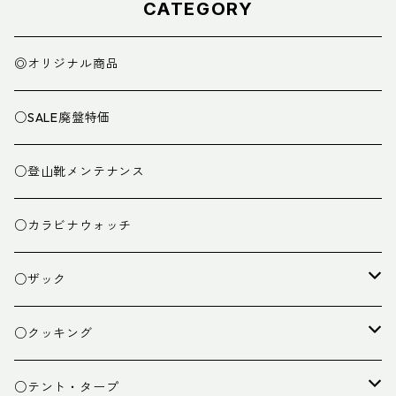
CATEGORY
◎オリジナル商品
○SALE廃盤特価
○登山靴メンテナンス
○カラビナウォッチ
○ザック
ザック
○クッキング
スタッフバッグ
クッカー
○テント・タープ