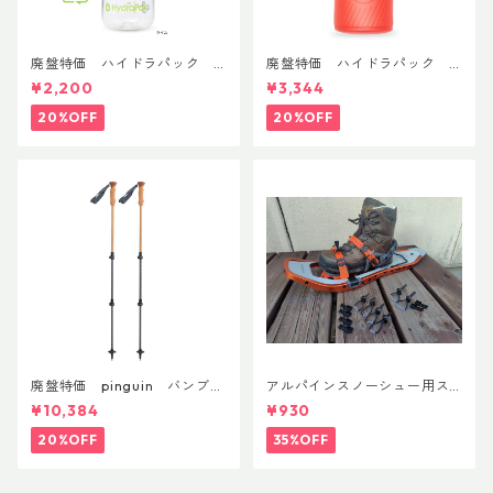
廃盤特価 ハイドラパック
廃盤特価 ハイドラパック
リーコン ツイスト＆シップ 50
フラックス 750ml
¥2,200
¥3,344
0ml
20%OFF
20%OFF
廃盤特価 pinguin バンブー
アルパインスノーシュー用ス
FLフォーム(ペア)
トラップキャッチ(ペア)
¥10,384
¥930
20%OFF
35%OFF