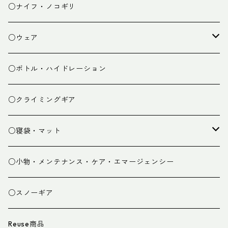
チェア
焚き火台
○ナイフ・ノコギリ
焚き火小物
○ウェア
ミドルレイヤー
○ボトル・ハイドレーション
ベースレイヤー
○クライミングギア
パンツ
○寝袋・マット
グローブ
寝袋
○小物・メンテナンス・ケア・エマージェンシー
スパッツ・ゲイター
マット
○スノーギア
衣類小物
寝具小物
Reuse商品