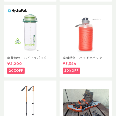
廃盤特価 ハイドラパック
廃盤特価 ハイドラパック
リーコン ツイスト＆シップ 50
フラックス 750ml
¥2,200
¥3,344
0ml
20%OFF
20%OFF