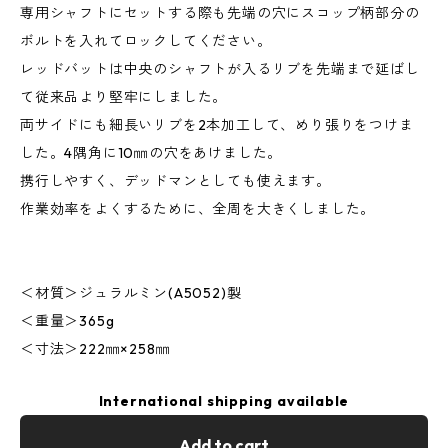
専用シャフトにセットする際も先端の穴にスコップ柄部分の
ボルトを入れてロックしてください。
レッドバットは中央のシャフトが入るリブを先端まで延ばし
て従来品より堅牢にしました。
両サイドにも細長いリブを2本加工して、めり張りをつけま
した。4隅角に10㎜の穴をあけました。
携行しやすく、デッドマンとしても使えます。
作業効率をよくするために、全周を大きくしました。
＜材質＞ジュラルミン(A5052)製
＜重量＞365g
＜寸法＞222㎜×258㎜
International shipping available
Add to cart