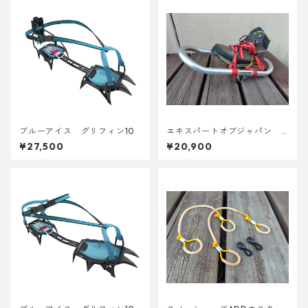
ブルーアイス グリフィン10
エキスパートオブジャパン
スノーシューズL ADDカスタ
¥27,500
¥20,900
ムVer.5