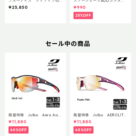
ブルーアイス グリフィン10
スノーシューズADDカスタム
ユニバーサル
Ver.5用 オリジナルカスタムヒ
¥25,850
¥990
ールパーツ
25%OFF
セール中の商品
廃盤特価 Julbo Aero Asia
廃盤特価 Julbo AEROLITE
nFit
AsianFit
¥11,880
¥11,880
40%OFF
40%OFF