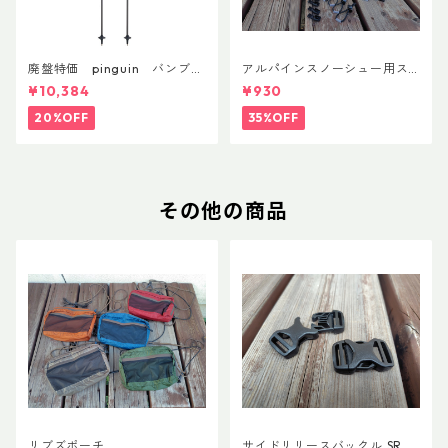
廃盤特価 pinguin バンブー
アルパインスノーシュー用ス
FLフォーム(ペア)
トラップキャッチ(ペア)
¥10,384
¥930
20%OFF
35%OFF
その他の商品
リブズポーチ
サイドリリースバックル SRG