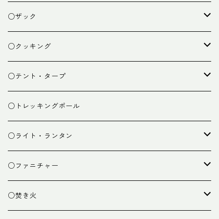
○ザック
ザック
○クッキング
スタッフバッグ
クッカー
○テント・タープ
ザック小物
バーナー
テント
○トレッキングポール
カトラリー
タープ
○ライト・ランタン
クッキング小物
ペグ・ハンマー・小物
ライト
○ファニチャー
ランタン
テーブル
○焚き火