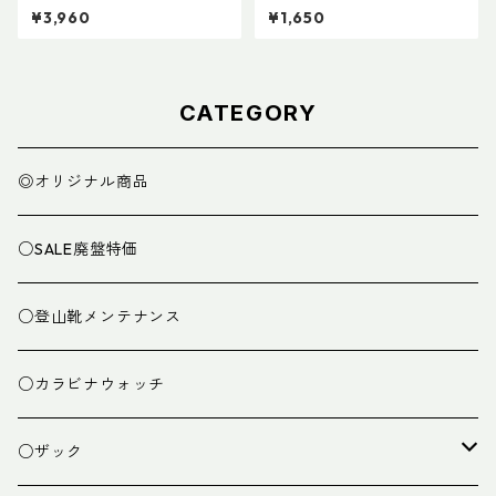
ンパッキングキューブ S ブラ
¥3,960
¥1,650
ック
CATEGORY
◎オリジナル商品
○SALE廃盤特価
○登山靴メンテナンス
○カラビナウォッチ
○ザック