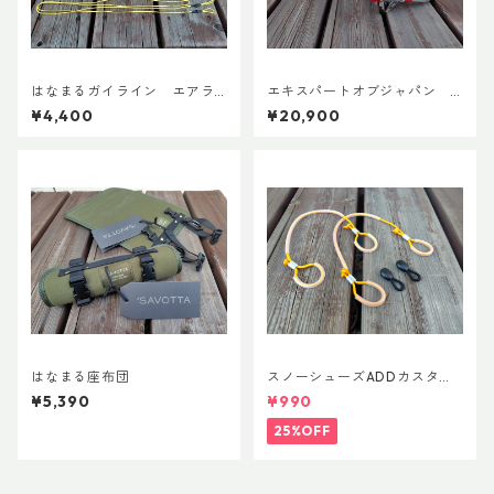
はなまるガイライン エアラ
エキスパートオブジャパン
イズ張り綱セット
スノーシューズL ADDカスタ
¥4,400
¥20,900
ムVer.5
はなまる座布団
スノーシューズADDカスタム
Ver.5用 オリジナルカスタムヒ
¥5,390
¥990
ールパーツ
25%OFF