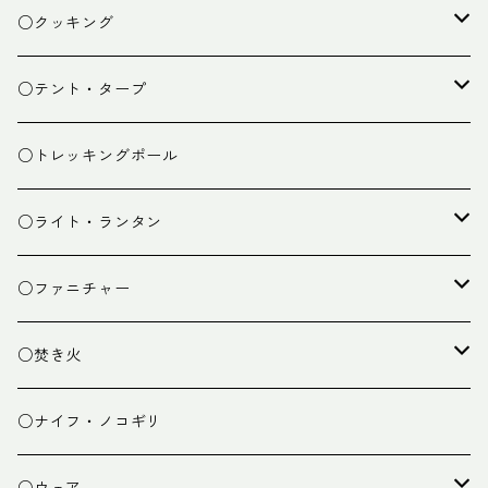
ザック
○クッキング
スタッフバッグ
クッカー
○テント・タープ
ザック小物
バーナー
テント
○トレッキングポール
カトラリー
タープ
○ライト・ランタン
クッキング小物
ペグ・ハンマー・小物
ライト
○ファニチャー
ランタン
テーブル
○焚き火
チェア
焚き火台
○ナイフ・ノコギリ
焚き火小物
○ウェア