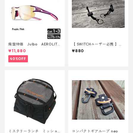
廃盤特価 Julbo AEROLITE
【 SWITCHユーザー必携 】ス
AsianFit
イッチ用アタッチメント(ペア)
¥11,880
¥880
40%OFF
ミステリーランチ ミッショ
コンパクトギアループ neo