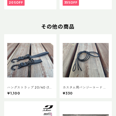
20%OFF
35%OFF
その他の商品
ハングストラップ 20/40 (1
カスタム用バンジーコード 交
本)
換ショックコード
¥1,100
¥330