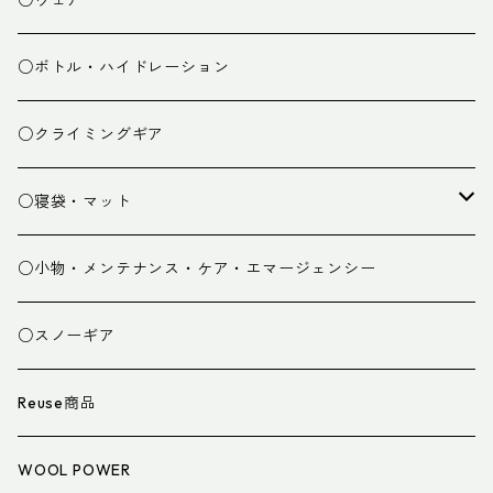
ミドルレイヤー
○ボトル・ハイドレーション
ベースレイヤー
○クライミングギア
パンツ
○寝袋・マット
グローブ
寝袋
○小物・メンテナンス・ケア・エマージェンシー
スパッツ・ゲイター
マット
○スノーギア
衣類小物
寝具小物
Reuse商品
アイウェア
WOOL POWER