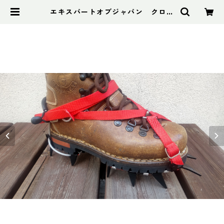
エキスパートオブジャパン クロモ
リ12P卍 ADDカスタムVer.2 | ア
ドスポーツ