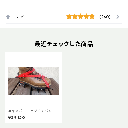
レビュー
(260)
最近チェックした商品
エキスパートオブジャパン
クロモリ12P卍 ADDカスタム
¥29,150
Ver.2