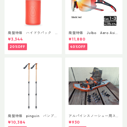
廃盤特価 ハイドラパック
廃盤特価 Julbo Aero Asia
フラックス 750ml
nFit
¥3,344
¥11,880
20%OFF
40%OFF
廃盤特価 pinguin バンブー
アルパインスノーシュー用ス
FLフォーム(ペア)
トラップキャッチ(ペア)
¥10,384
¥930