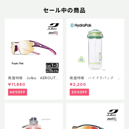
セール中の商品
廃盤特価 Julbo AEROLITE
廃盤特価 ハイドラパック
AsianFit
リーコン ツイスト＆シップ 50
¥11,880
¥2,200
0ml
40%OFF
20%OFF