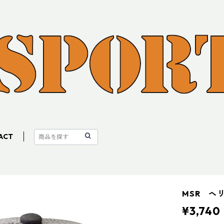
ACT
MSR ヘ
¥3,740