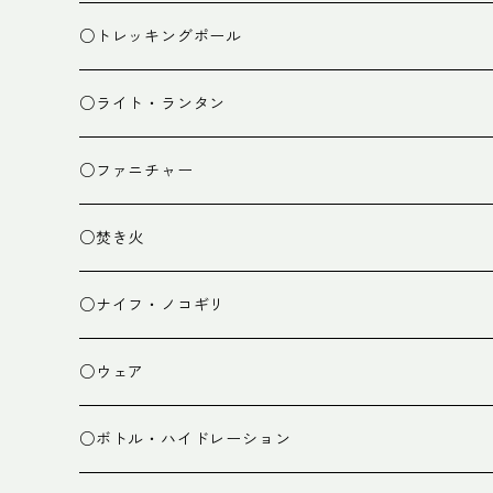
ザック小物
バーナー
テント
○トレッキングポール
カトラリー
タープ
○ライト・ランタン
クッキング小物
ペグ・ハンマー・小物
ライト
○ファニチャー
ランタン
テーブル
○焚き火
チェア
焚き火台
○ナイフ・ノコギリ
焚き火小物
○ウェア
ミドルレイヤー
○ボトル・ハイドレーション