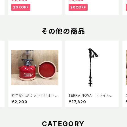
ップ 500ml
20%OFF
20%OFF
その他の商品
経年変化がカッコいい！コ
TERRA NOVA トレイルカ
ールマン・ランタン用ボト
ーボンADDカスタム Ver.2
¥2,200
¥17,820
ムレザーカバー135mm
(ペア)
CATEGORY