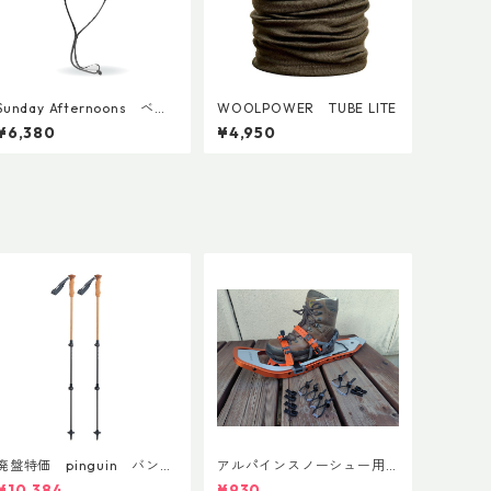
Sunday Afternoons ベイ
WOOLPOWER TUBE LITE
パーライトテンポバケット
¥6,380
¥4,950
廃盤特価 pinguin バンブ
アルパインスノーシュー用
ーFLフォーム(ペア)
ストラップキャッチ(ペア)
¥10,384
¥930