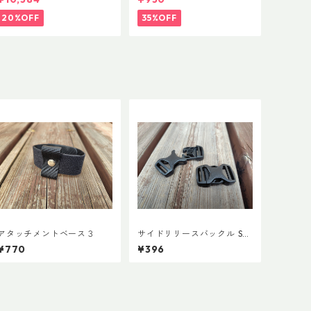
20%OFF
35%OFF
アタッチメントベース３
サイドリリースバックル SR
GMD 両引き 20mm (２個)
¥770
¥396