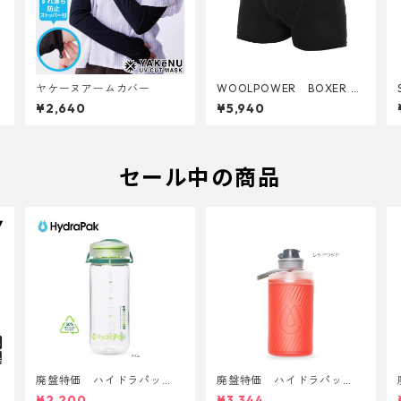
ヤケーヌアームカバー
WOOLPOWER BOXER LI
TE
¥2,640
¥5,940
セール中の商品
T
廃盤特価 ハイドラパッ
廃盤特価 ハイドラパッ
ク リーコン ツイスト＆シ
ク フラックス 750ml
¥2,200
¥3,344