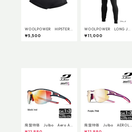
WOOLPOWER HIPSTERS
WOOLPOWER LONG JO
LITE (W's)
HNS 200
¥5,500
¥11,000
廃盤特価 Julbo Aero Asi
廃盤特価 Julbo AEROLI
anFit
E AsianFit
¥11,880
¥11,880