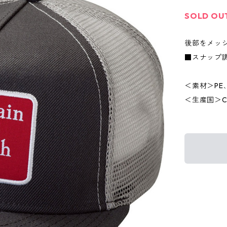
SOLD OU
後部をメッ
■スナップ
＜素材＞PE
＜生産国＞CH