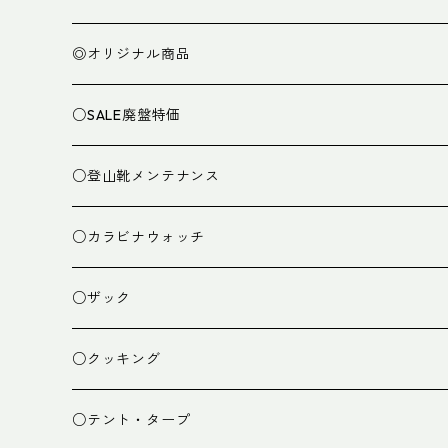
◎オリジナル商品
○SALE廃盤特価
○登山靴メンテナンス
○カラビナウォッチ
○ザック
ザック
○クッキング
スタッフバッグ
クッカー
○テント・タープ