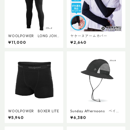
WOOLPOWER LONG JOHN
ヤケーヌアームカバー
S 200
¥11,000
¥2,640
WOOLPOWER BOXER LITE
Sunday Afternoons ベイパ
ーライトテンポバケット
¥5,940
¥6,380