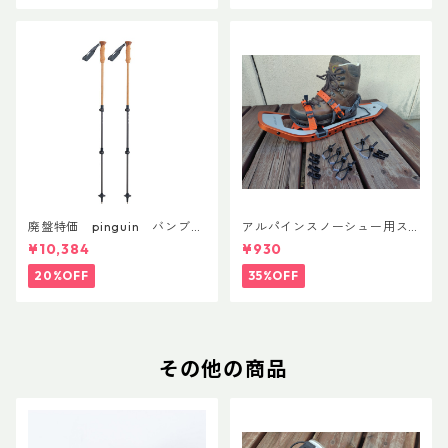
廃盤特価 pinguin バンブー
アルパインスノーシュー用ス
FLフォーム(ペア)
トラップキャッチ(ペア)
¥10,384
¥930
20%OFF
35%OFF
その他の商品