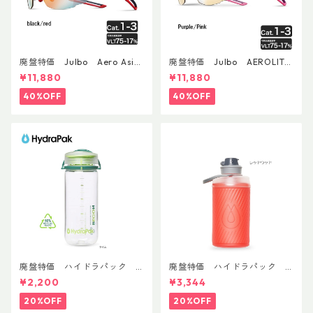
廃盤特価 Julbo Aero Asia
廃盤特価 Julbo AEROLITE
nFit
AsianFit
¥11,880
¥11,880
40%OFF
40%OFF
廃盤特価 ハイドラパック
廃盤特価 ハイドラパック
リーコン ツイスト＆シップ 50
フラックス 750ml
¥2,200
¥3,344
0ml
20%OFF
20%OFF