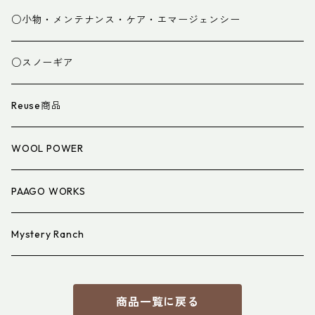
グローブ
寝袋
○小物・メンテナンス・ケア・エマージェンシー
スパッツ・ゲイター
マット
○スノーギア
衣類小物
寝具小物
Reuse商品
アイウェア
WOOL POWER
PAAGO WORKS
Mystery Ranch
商品一覧に戻る