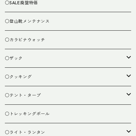
○SALE廃盤特価
○登山靴メンテナンス
○カラビナウォッチ
○ザック
ザック
○クッキング
スタッフバッグ
クッカー
○テント・タープ
ザック小物
バーナー
テント
○トレッキングポール
カトラリー
タープ
○ライト・ランタン