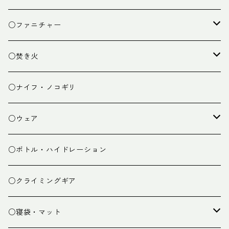
クッキング小物
ペグ・ハンマー・小物
ライト
○ファニチャー
ランタン
テーブル
○焚き火
チェア
焚き火台
○ナイフ・ノコギリ
焚き火小物
○ウェア
ミドルレイヤー
○ボトル・ハイドレーション
ベースレイヤー
○クライミングギア
パンツ
○寝袋・マット