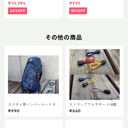
FLフォーム(ペア)
トラップキャッチ(ペア)
¥10,384
¥930
20%OFF
35%OFF
その他の商品
カスタム用バンジーコード Ve
ストラッププルサポート(6個
r.3
セット)
¥990
¥660