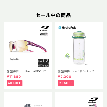
セール中の商品
廃盤特価 Julbo AEROLITE
廃盤特価 ハイドラパック
AsianFit
リーコン ツイスト＆シップ 50
¥11,880
¥2,200
0ml
40%OFF
20%OFF