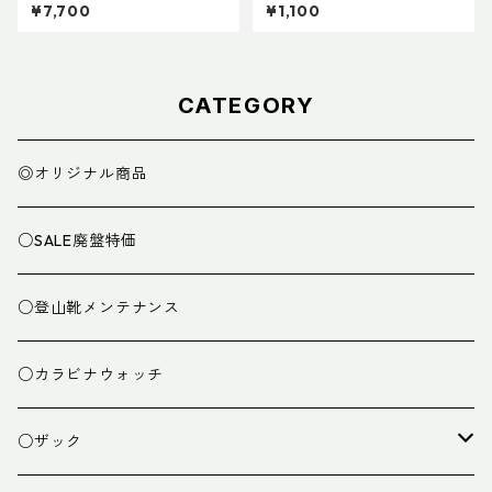
スタム BASE
本)
¥7,700
¥1,100
CATEGORY
◎オリジナル商品
○SALE廃盤特価
○登山靴メンテナンス
○カラビナウォッチ
○ザック