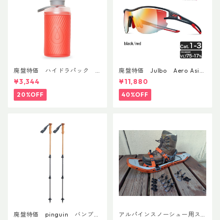
廃盤特価 ハイドラパック
廃盤特価 Julbo Aero Asia
フラックス 750ml
nFit
¥3,344
¥11,880
20%OFF
40%OFF
廃盤特価 pinguin バンブー
アルパインスノーシュー用ス