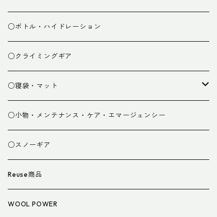
ミドルレイヤー
○ボトル・ハイドレーション
ベースレイヤー
○クライミングギア
パンツ
○寝袋・マット
グローブ
寝袋
○小物・メンテナンス・ケア・エマージェンシー
スパッツ・ゲイター
マット
○スノーギア
衣類小物
寝具小物
Reuse商品
アイウェア
WOOL POWER