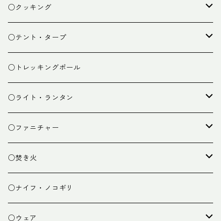
ザック
○クッキング
スタッフバッグ
クッカー
○テント・タープ
ザック小物
バーナー
テント
○トレッキングポール
カトラリー
タープ
○ライト・ランタン
クッキング小物
ペグ・ハンマー・小物
ライト
○ファニチャー
ランタン
テーブル
○焚き火
チェア
焚き火台
○ナイフ・ノコギリ
焚き火小物
○ウェア