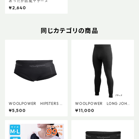
あったか防風ヤケーヌ
¥2,640
同じカテゴリの商品
WOOLPOWER HIPSTERS LI
WOOLPOWER LONG JOHN
TE (W's)
S 200
¥5,500
¥11,000