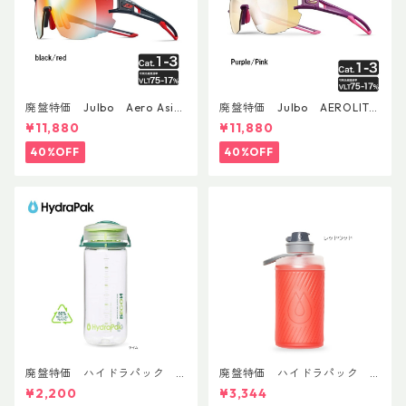
廃盤特価 Julbo Aero Asia
廃盤特価 Julbo AEROLITE
nFit
AsianFit
¥11,880
¥11,880
40%OFF
40%OFF
廃盤特価 ハイドラパック
廃盤特価 ハイドラパック
リーコン ツイスト＆シップ 50
フラックス 750ml
¥2,200
¥3,344
0ml