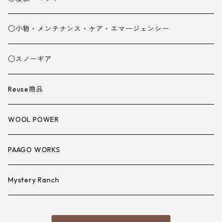
グローブ
寝袋
○小物・メンテナンス・ケア・エマージェンシー
スパッツ・ゲイター
マット
○スノーギア
衣類小物
寝具小物
Reuse商品
アイウェア
WOOL POWER
PAAGO WORKS
Mystery Ranch