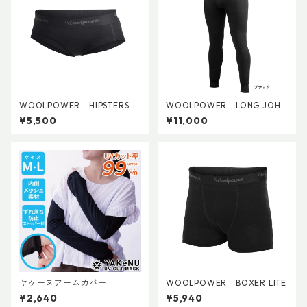
WOOLPOWER HIPSTERS LI
WOOLPOWER LONG JOHN
TE (W's)
S 200
¥5,500
¥11,000
ヤケーヌアームカバー
WOOLPOWER BOXER LITE
¥2,640
¥5,940