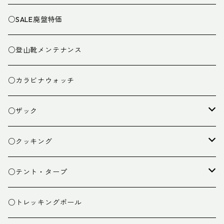
○SALE廃盤特価
○登山靴メンテナンス
○カラビナウォッチ
○ザック
ザック
○クッキング
スタッフバッグ
クッカー
○テント・タープ
ザック小物
バーナー
テント
○トレッキングポール