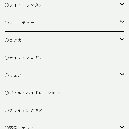
カトラリー
タープ
○ライト・ランタン
クッキング小物
ペグ・ハンマー・小物
ライト
○ファニチャー
ランタン
テーブル
○焚き火
チェア
焚き火台
○ナイフ・ノコギリ
焚き火小物
○ウェア
ミドルレイヤー
○ボトル・ハイドレーション
ベースレイヤー
○クライミングギア
パンツ
○寝袋・マット