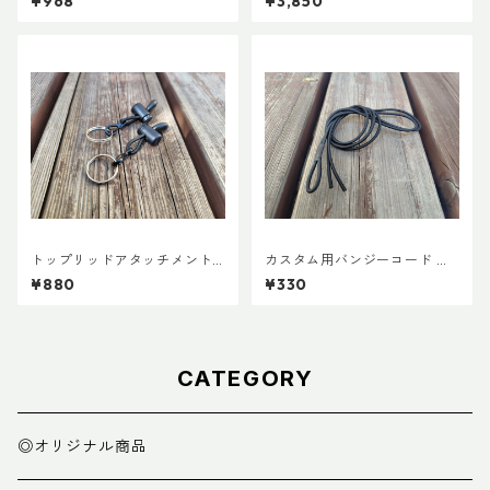
¥968
¥3,850
トップリッドアタッチメント
カスタム用バンジーコード 交
(ペア)
換ショックコード
¥880
¥330
CATEGORY
◎オリジナル商品