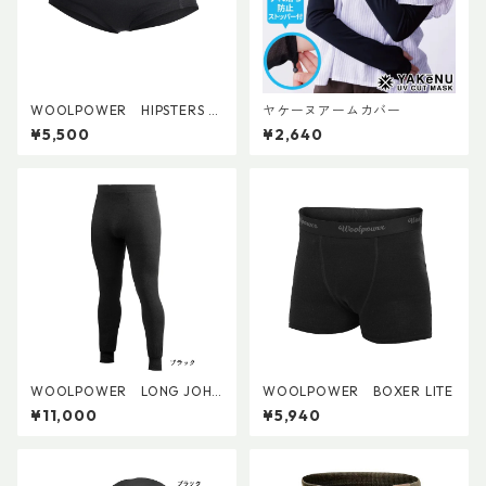
WOOLPOWER HIPSTERS LI
ヤケーヌアームカバー
TE (W's)
¥5,500
¥2,640
WOOLPOWER LONG JOHN
WOOLPOWER BOXER LITE
S 200
¥11,000
¥5,940