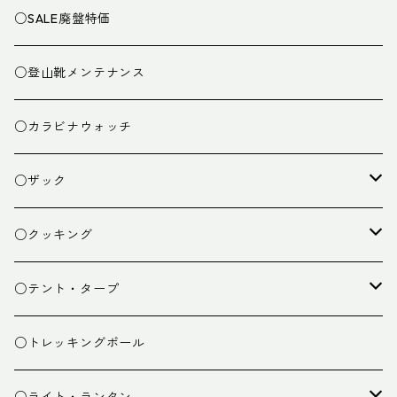
○SALE廃盤特価
○登山靴メンテナンス
○カラビナウォッチ
○ザック
ザック
○クッキング
スタッフバッグ
クッカー
○テント・タープ
ザック小物
バーナー
テント
○トレッキングポール
カトラリー
タープ