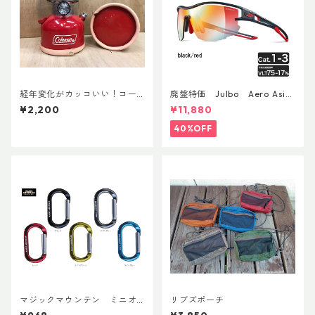
経年変化がカッコいい！コー
廃盤特価 Julbo Aero Asia
ルマン・ランタン用ボトムレ
nFit
¥2,200
¥11,880
ザーカバー135mm
40%OFF
マジックマウンテン ミニオ
リブズポーチ
ーバルビナー