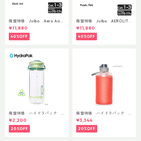
廃盤特価 Julbo Aero Asia
廃盤特価 Julbo AEROLITE
nFit
AsianFit
¥11,880
¥11,880
40%OFF
40%OFF
廃盤特価 ハイドラパック
廃盤特価 ハイドラパック
リーコン ツイスト＆シップ 50
フラックス 750ml
¥2,200
¥3,344
0ml
20%OFF
20%OFF