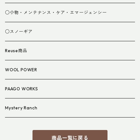
グローブ
寝袋
○小物・メンテナンス・ケア・エマージェンシー
スパッツ・ゲイター
マット
○スノーギア
衣類小物
寝具小物
Reuse商品
アイウェア
WOOL POWER
PAAGO WORKS
Mystery Ranch
商品一覧に戻る