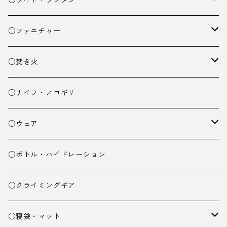
○ライト・ランタン
クッキング小物
ペグ・ハンマー・小物
ライト
○ファニチャー
ランタン
テーブル
○焚き火
チェア
焚き火台
○ナイフ・ノコギリ
焚き火小物
○ウェア
ミドルレイヤー
○ボトル・ハイドレーション
ベースレイヤー
○クライミングギア
パンツ
○寝袋・マット