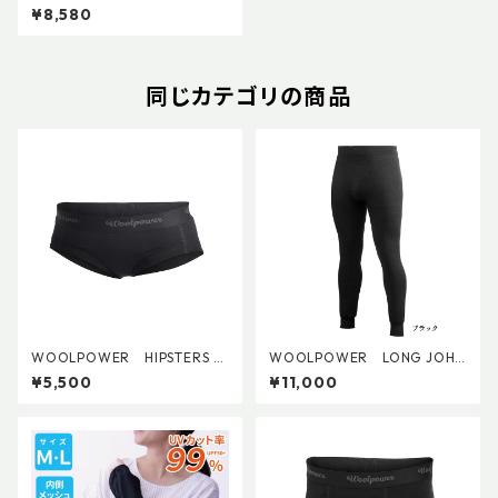
ーライト ケープキャップ
¥8,580
同じカテゴリの商品
WOOLPOWER HIPSTERS LI
WOOLPOWER LONG JOHN
TE (W's)
S 200
¥5,500
¥11,000