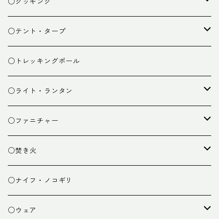
ザック
○クッキング
スタッフバッグ
クッカー
○テント・タープ
ザック小物
バーナー
テント
○トレッキングポール
カトラリー
タープ
○ライト・ランタン
クッキング小物
ペグ・ハンマー・小物
ライト
○ファニチャー
ランタン
テーブル
○焚き火
チェア
焚き火台
○ナイフ・ノコギリ
焚き火小物
○ウェア