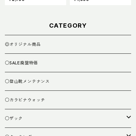
メーカー対応モデル）
CATEGORY
◎オリジナル商品
○SALE廃盤特価
○登山靴メンテナンス
○カラビナウォッチ
○ザック