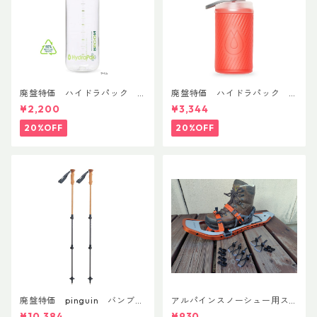
廃盤特価 ハイドラパック
廃盤特価 ハイドラパック
リーコン ツイスト＆シップ 50
フラックス 750ml
¥2,200
¥3,344
0ml
20%OFF
20%OFF
廃盤特価 pinguin バンブー
アルパインスノーシュー用ス
FLフォーム(ペア)
トラップキャッチ(ペア)
¥10,384
¥930