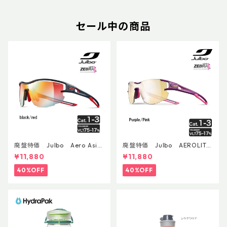
セール中の商品
廃盤特価 Julbo Aero Asia
廃盤特価 Julbo AEROLITE
nFit
AsianFit
¥11,880
¥11,880
40%OFF
40%OFF