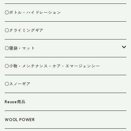
ミドルレイヤー
○ボトル・ハイドレーション
ベースレイヤー
○クライミングギア
パンツ
○寝袋・マット
グローブ
寝袋
○小物・メンテナンス・ケア・エマージェンシー
スパッツ・ゲイター
マット
○スノーギア
衣類小物
寝具小物
Reuse商品
アイウェア
WOOL POWER