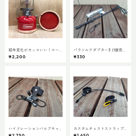
経年変化がカッコいい！コー
パラソルアダプター3 (1個売
ルマン・ランタン用ボトムレ
り)
¥2,200
¥330
ザーカバー135mm
ハイドレーションバルブキャ
カスタムチェストストラップ V
ッチ+チューブマグネット（全
er.2
¥2,750
¥1,650