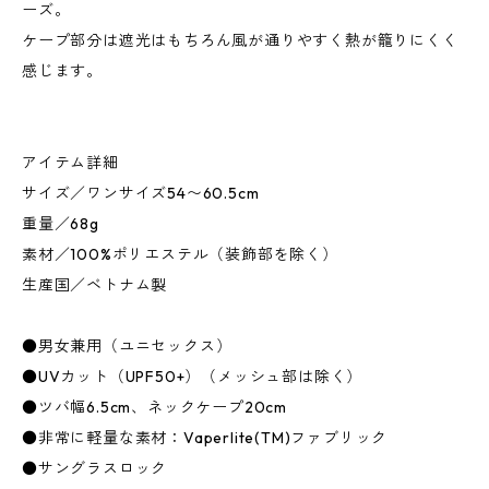
ーズ。
ケープ部分は遮光はもちろん風が通りやすく熱が籠りにくく
感じます。
アイテム詳細
サイズ／ワンサイズ54〜60.5cm
重量／68g
素材／100%ポリエステル（装飾部を除く）
生産国／ベトナム製
●男女兼用（ユニセックス）
●UVカット（UPF50+）（メッシュ部は除く）
●ツバ幅6.5cm、ネックケープ20cm
●非常に軽量な素材：Vaperlite(TM)ファブリック
●サングラスロック