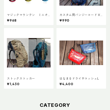
マジックマウンテン ミニオ
カスタム用バンジーコード Ve
ーバルビナー
r.3
¥968
¥990
ストックストッカー
はなまるドライサコッシュL
¥1,430
¥4,400
CATEGORY