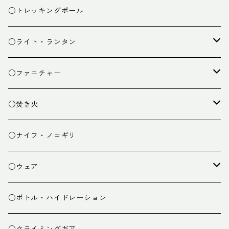
ザック小物
バーナー
テント
○トレッキングポール
カトラリー
タープ
○ライト・ランタン
クッキング小物
ペグ・ハンマー・小物
ライト
○ファニチャー
ランタン
テーブル
○焚き火
チェア
焚き火台
○ナイフ・ノコギリ
焚き火小物
○ウェア
ミドルレイヤー
○ボトル・ハイドレーション
ベースレイヤー