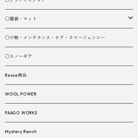
○クライミングギア
パンツ
○寝袋・マット
グローブ
寝袋
○小物・メンテナンス・ケア・エマージェンシー
スパッツ・ゲイター
マット
○スノーギア
衣類小物
寝具小物
Reuse商品
アイウェア
WOOL POWER
PAAGO WORKS
Mystery Ranch