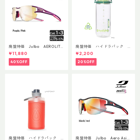
廃盤特価 Julbo AEROLITE
廃盤特価 ハイドラパック
AsianFit
リーコン ツイスト＆シップ 50
¥11,880
¥2,200
0ml
40%OFF
20%OFF
廃盤特価 ハイドラパック
廃盤特価 Julbo Aero Asia