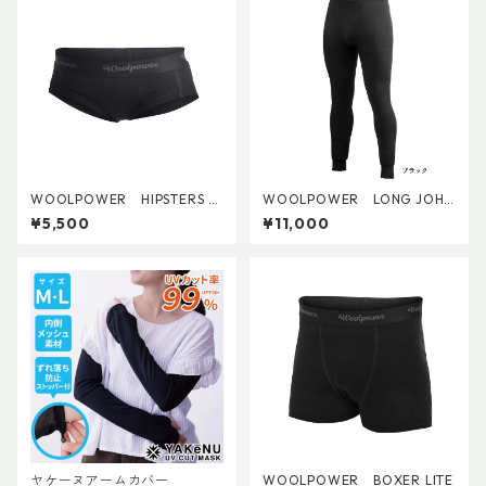
WOOLPOWER HIPSTERS LI
WOOLPOWER LONG JOHN
TE (W's)
S 200
¥5,500
¥11,000
ヤケーヌアームカバー
WOOLPOWER BOXER LITE