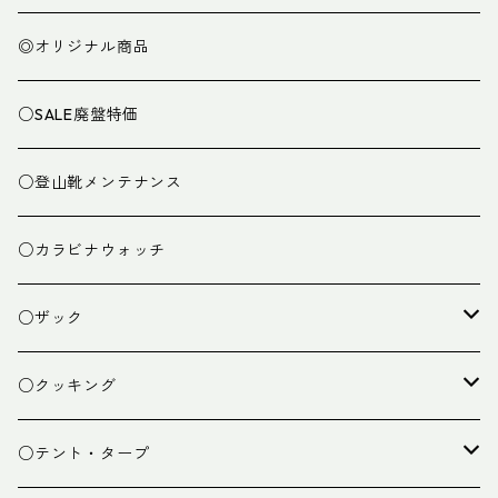
◎オリジナル商品
○SALE廃盤特価
○登山靴メンテナンス
○カラビナウォッチ
○ザック
ザック
○クッキング
スタッフバッグ
クッカー
○テント・タープ