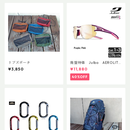
リブズポーチ
廃盤特価 Julbo AEROLITE
AsianFit
¥3,850
¥11,880
40%OFF