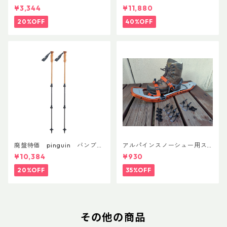
フラックス 750ml
nFit
¥3,344
¥11,880
20%OFF
40%OFF
廃盤特価 pinguin バンブー
アルパインスノーシュー用ス
FLフォーム(ペア)
トラップキャッチ(ペア)
¥10,384
¥930
20%OFF
35%OFF
その他の商品