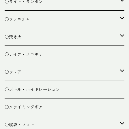
カトラリー
タープ
○ライト・ランタン
クッキング小物
ペグ・ハンマー・小物
ライト
○ファニチャー
ランタン
テーブル
○焚き火
チェア
焚き火台
○ナイフ・ノコギリ
焚き火小物
○ウェア
ミドルレイヤー
○ボトル・ハイドレーション
ベースレイヤー
○クライミングギア
パンツ
○寝袋・マット