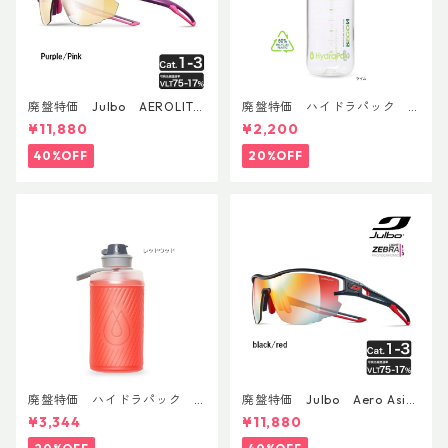
廃盤特価 Julbo AEROLITE
廃盤特価 ハイドラパック
AsianFit
リーコン ツイスト＆シップ 50
¥11,880
¥2,200
0ml
40%OFF
20%OFF
廃盤特価 ハイドラパック
廃盤特価 Julbo Aero Asia
フラックス 750ml
nFit
¥3,344
¥11,880