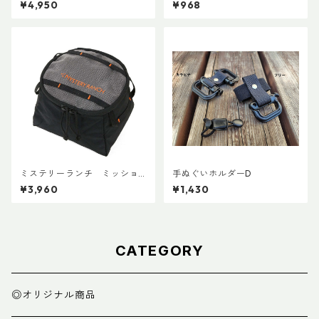
¥4,950
¥968
ミステリーランチ ミッショ
手ぬぐいホルダーD
ンパッキングキューブ S ブラ
¥3,960
¥1,430
ック
CATEGORY
◎オリジナル商品