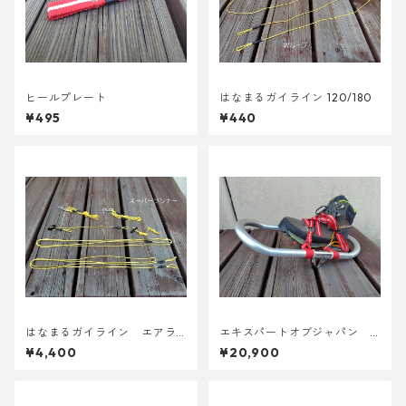
ヒールプレート
はなまるガイライン 120/180
¥495
¥440
はなまるガイライン エアラ
エキスパートオブジャパン
イズ張り綱セット
スノーシューズL ADDカスタ
¥4,400
¥20,900
ムVer.5