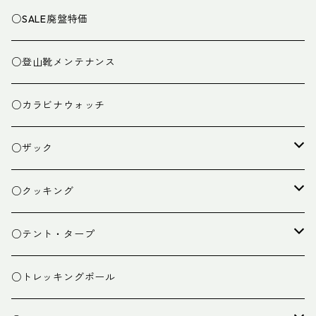
○SALE廃盤特価
○登山靴メンテナンス
○カラビナウォッチ
○ザック
ザック
○クッキング
スタッフバッグ
クッカー
○テント・タープ
ザック小物
バーナー
テント
○トレッキングポール