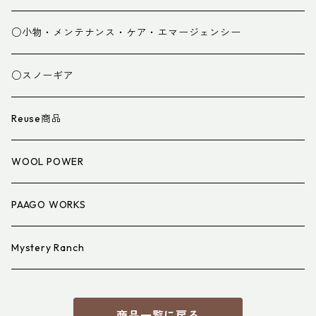
グローブ
寝袋
○小物・メンテナンス・ケア・エマージェンシー
スパッツ・ゲイター
マット
○スノーギア
衣類小物
寝具小物
Reuse商品
アイウェア
WOOL POWER
PAAGO WORKS
Mystery Ranch
商品一覧に戻る