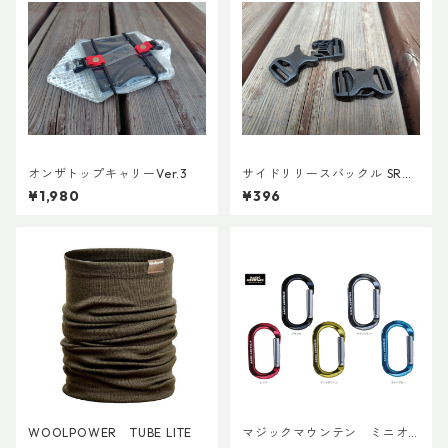
オンザトップキャリーVer.3
サイドリリースバックル SRG
MD 両引き 20mm (２個)
¥1,980
¥396
WOOLPOWER TUBE LITE
マジックマウンテン ミニオ
ーバルビナー