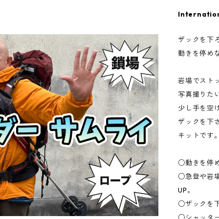
Internatio
ザックを下
動きを停め
岩場でスト
写真撮りた
少し手を空
ザックを下
キットです
○動きを停
○急登や岩
UP。
○ザックを
○シャッタ