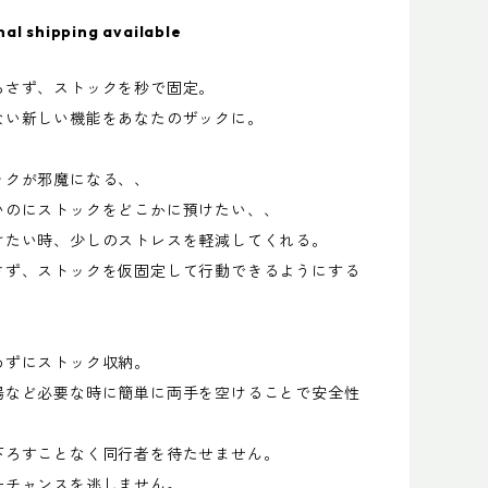
nal shipping available
ろさず、ストックを秒で固定。
ない新しい機能をあなたのザックに。
ックが邪魔になる、、
いのにストックをどこかに預けたい、、
けたい時、少しのストレスを軽減してくれる。
さず、ストックを仮固定して行動できるようにする
。
めずにストック収納。
場など必要な時に簡単に両手を空けることで安全性
下ろすことなく同行者を待たせません。
ーチャンスを逃しません。