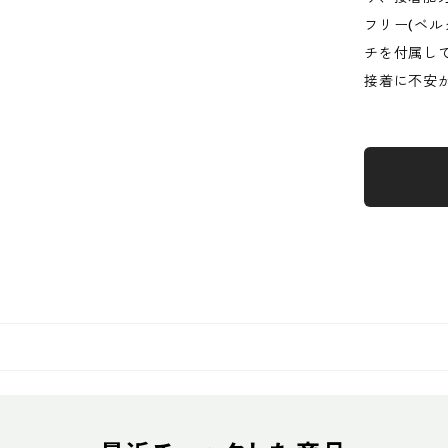
フリー(ベ
チを付属し
接着に不安