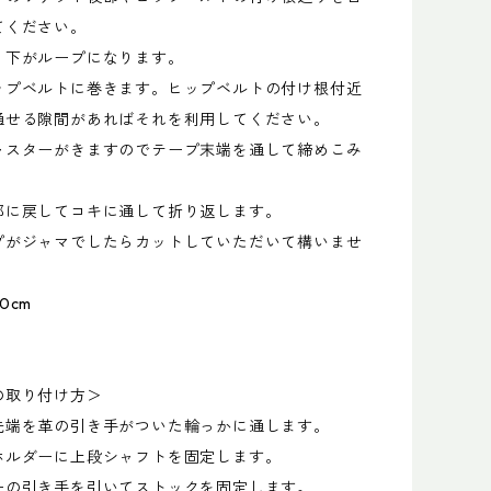
てください。
、下がループになります。
ップベルトに巻きます。ヒップベルトの付け根付近
通せる隙間があればそれを利用してください。
ャスターがきますのでテープ末端を通して締めこみ
部に戻してコキに通して折り返します。
プがジャマでしたらカットしていただいて構いませ
0cm
の取り付け方＞
先端を革の引き手がついた輪っかに通します。
ホルダーに上段シャフトを固定します。
ーの引き手を引いてストックを固定します。