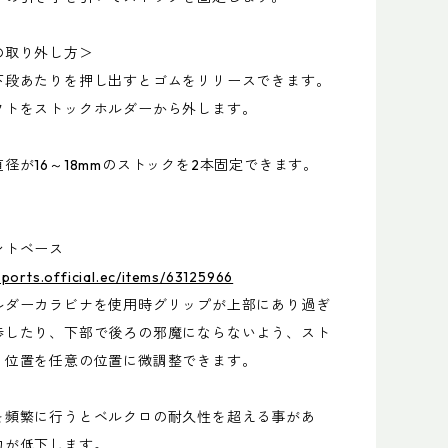
の取り外し方＞
下段あたりを押し出すとゴムをリリースできます。
フトをストックホルダーから外します。
径が16～18mmのストックを2本固定できます。
ントベース
sports.official.ec/items/63125966
ルダーカラビナを使用時グリップが上部にあり過ぎ
渉したり、下部で後ろの邪魔にならないよう、スト
り位置を任意の位置に微調整できます。
を頻繁に行うとベルクロの耐久性を超える事があ
力が低下します。