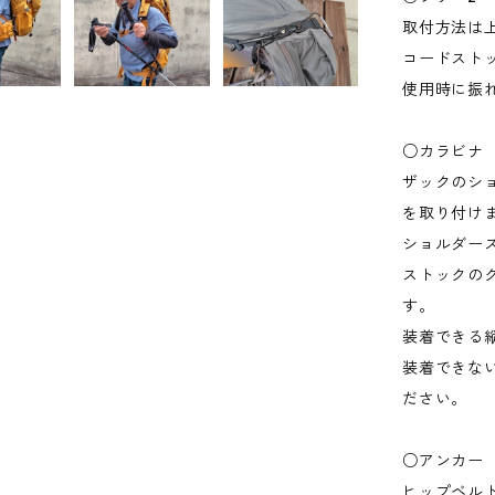
取付方法は
コードスト
使用時に振
○カラビナ
ザックのシ
を取り付け
ショルダー
ストックの
す。
装着できる
装着できな
ださい。
○アンカー
ヒップベル