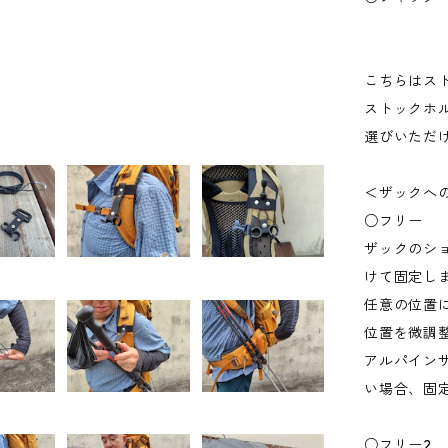
こちらはス
ストックホ
選びいただ
＜ザックへ
○フリー
ザックのシ
けて固定し
任意の位置
位置を微調
アルパイン
い場合、固
○フリー2