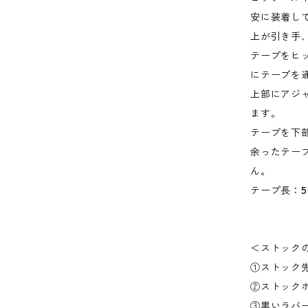
安に装着し
上が引き手
テープをヒ
にテープを
上部にアジ
ます。
テープを下
余ったテー
ん。
テープ長：5
＜ストック
①ストック
②ストック
③黒いラバ