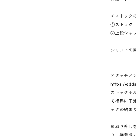
＜ストック
①ストック
②上段シャ
シャフトの直
アタッチメ
https://add
ストックホ
て視界に干
ックの納ま
※取り外し
り、接着能