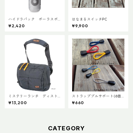
ハイドラパック ポーラスポ
はなまるスイッチPC
ーツ 600ml
¥2,420
¥9,900
ミステリーランチ ディスト
ストラッププルサポート(6個
リクト８
セット)
¥13,200
¥660
CATEGORY