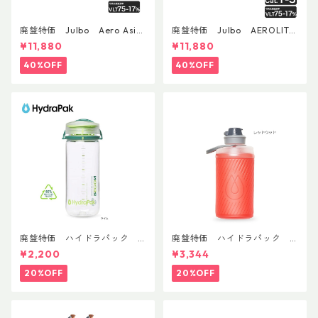
廃盤特価 Julbo Aero Asia
廃盤特価 Julbo AEROLITE
nFit
AsianFit
¥11,880
¥11,880
40%OFF
40%OFF
廃盤特価 ハイドラパック
廃盤特価 ハイドラパック
リーコン ツイスト＆シップ 50
フラックス 750ml
¥2,200
¥3,344
0ml
20%OFF
20%OFF