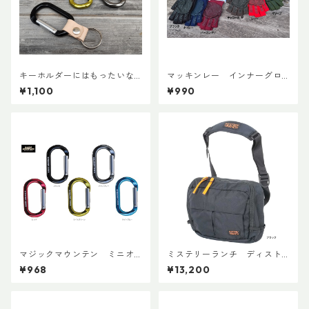
キーホルダーにはもったいな
マッキンレー インナーグロ
いカラビナで作ったキーホル
ーブ ノンスリップショート
¥1,100
¥990
ダー
マジックマウンテン ミニオ
ミステリーランチ ディスト
ーバルビナー
リクト８
¥968
¥13,200