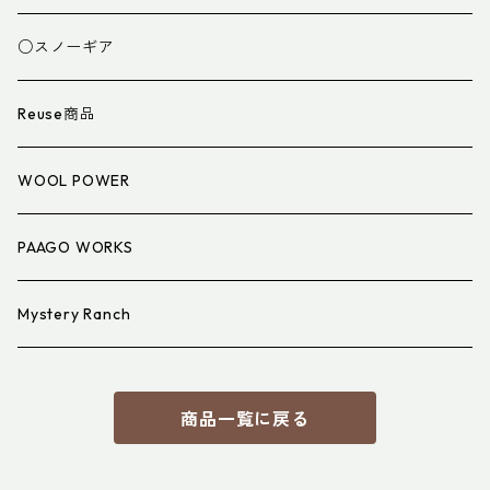
スパッツ・ゲイター
マット
○スノーギア
衣類小物
寝具小物
Reuse商品
アイウェア
WOOL POWER
PAAGO WORKS
Mystery Ranch
商品一覧に戻る