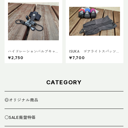
ハイドレーションバルブキャ
ISUKA ゴアライトスパッツカ
ッチ+チューブマグネット（全
スタム BASE
¥2,750
¥7,700
メーカー対応モデル）
CATEGORY
◎オリジナル商品
○SALE廃盤特価