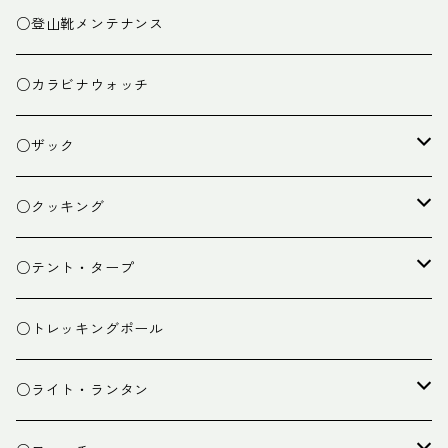
○登山靴メンテナンス
○カラビナウォッチ
○ザック
ザック
○クッキング
スタッフバッグ
クッカー
○テント・タープ
ザック小物
バーナー
テント
○トレッキングポール
カトラリー
タープ
○ライト・ランタン