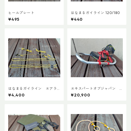
ヒールプレート
はなまるガイライン 120/180
¥495
¥440
はなまるガイライン エアラ
エキスパートオブジャパン
イズ張り綱セット
スノーシューズL ADDカスタ
¥4,400
¥20,900
ムVer.5